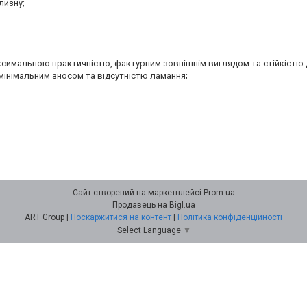
лизну;
аксимальною практичністю, фактурним зовнішнім виглядом та стійкістю 
мінімальним зносом та відсутністю ламання;
Сайт створений на маркетплейсі
Prom.ua
Продавець на Bigl.ua
ART Group |
Поскаржитися на контент
|
Політика конфіденційності
Select Language
▼