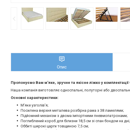
Опис
Пропонуємо Вам м'яке, зручне та якiсне ліжко у комплектаці
Наша компанія виготовляє односпальні, полуторні або двоспальні 
Основні характеристики:
М’яке узголів’я;
Посилена верхня металева розбірна рама з 38 ламелями;
Підйомний механізм з двома імпортними пневмопатронами;
Поглиблений короб для білизни 18,5 см зі спан бондом на дні;
Оббиті широкі царги товщиною 7,5 см;