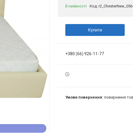
В наявності
Код:
r2_ChesterNew_056
Купити
+380 (66) 926-11-77
повернення тов