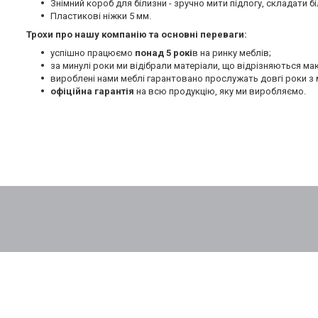
Знімний короб для білизни - зручно мити підлогу, складати бі
Пластикові ніжки 5 мм.
Трохи про нашу компанію та основні переваги:
успішно працюємо
понад 5 рокі
в на ринку меблів;
за минулі роки ми відібрали матеріали, що відрізняються м
вироблені нами меблі гарантовано прослужать довгі роки з 
офіційна гарантія
на всю продукцію, яку ми виробляємо.