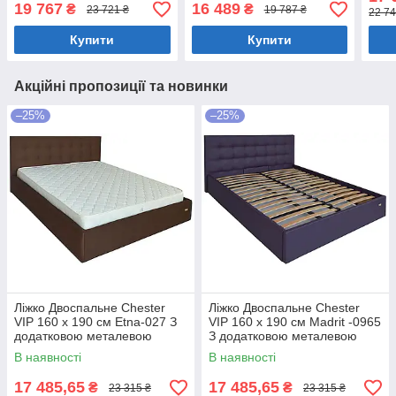
білизни Світло-коричневий
білизни Світло-коричневий
біли
19 767
16 489
₴
₴
23 721 ₴
19 787 ₴
22 74
Купити
Купити
Акційні пропозиції та новинки
–25%
–25%
Ліжко Двоспальне Chester
Ліжко Двоспальне Chester
VIP 160 х 190 см Etna-027 З
VIP 160 х 190 см Madrit -0965
додатковою металевою
З додатковою металевою
цільнозварною рамою
цільнозварною рамою
В наявності
В наявності
Коричневий
Фіолетовий
17 485,65
17 485,65
₴
₴
23 315 ₴
23 315 ₴