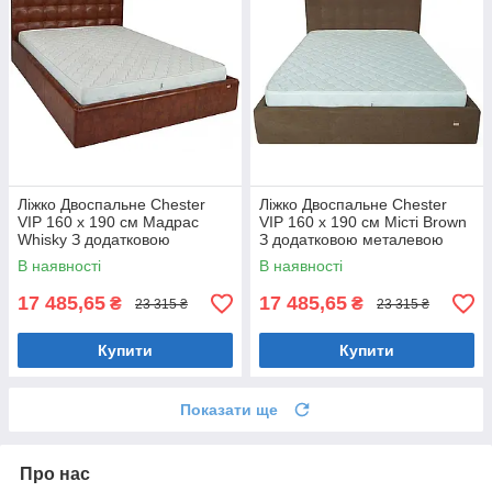
Ліжко Двоспальне Chester
Ліжко Двоспальне Chester
VIP 160 х 190 см Мадрас
VIP 160 х 190 см Місті Brown
Whisky З додатковою
З додатковою металевою
металевою цільнозварною
цільнозварною рамою
В наявності
В наявності
рамою Коричневий
Коричневий
17 485,65
17 485,65
₴
₴
23 315 ₴
23 315 ₴
Купити
Купити
Показати ще
Про нас