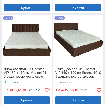
Купити
Купити
–25%
–25%
Ліжко Двоспальне Chester
Ліжко Двоспальне Chester
VIP 160 х 190 см Missoni 011
VIP 160 х 190 см Suarez 1010
З додатковою металевою
З додатковою металевою
цільнозварною рамою
цільнозварною рамою
В наявності
В наявності
Темно-коричневий
Коричневий
17 485,65
17 485,65
₴
₴
23 315 ₴
23 315 ₴
Купити
Купити