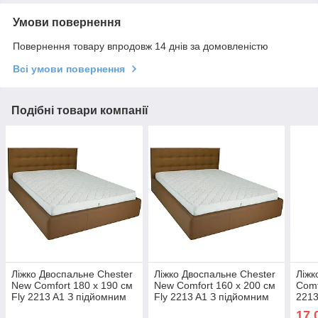
Умови повернення
Повернення товару впродовж 14 днів за домовленістю
Всі умови повернення
Подібні товари компанії
Ліжко Двоспальне Chester
Ліжко Двоспальне Chester
Ліжк
New Comfort 180 х 190 см
New Comfort 160 х 200 см
Comf
Fly 2213 A1 З підйомним
Fly 2213 A1 З підйомним
2213
механізмом та нішою для
механізмом та нішою для
меха
17 