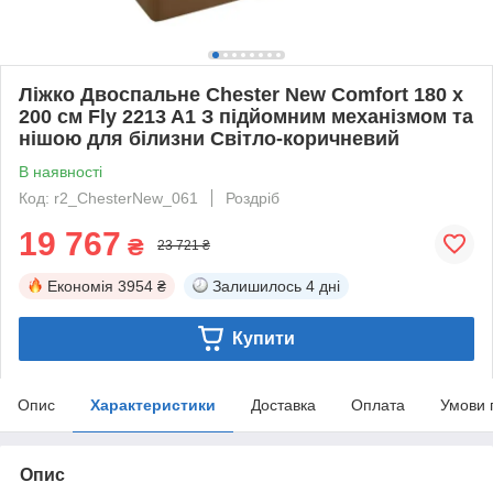
Ліжко Двоспальне Chester New Comfort 180 х
200 см Fly 2213 A1 З підйомним механізмом та
нішою для білизни Світло-коричневий
В наявності
Код: r2_ChesterNew_061
Роздріб
19 767
₴
23 721 ₴
Економія
3954 ₴
Залишилось
4 дні
Купити
Опис
Характеристики
Доставка
Оплата
Умови 
Опис