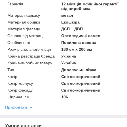
Гарантія
12 місяців офіційної гарантії
від виробника.
Матеріал каркасу
метал
Материал обивки
Екошкіра
Матеріал фасаду
ДСП + ДВП
Основа під матрац
Ортопедичні ламелі
Особливості
Посилена основа
Розмір спального місця
180 см х 200 см
Країна реєстрації бренда
Україна
Країна-виробник товару
Україна
Тип
Двоспальні ліжка
Колір
Світло-коричневий
Колір корпусу
Світло-коричневий
Колір фасаду
Світло-коричневий
Ширина, см
196
Приховати
Умови доставки