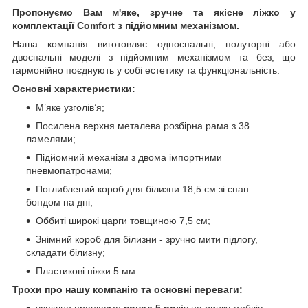
Пропонуємо Вам м'яке, зручне та якiсне ліжко у
комплектації Comfort з підйомним механізмом.
Наша компанія виготовляє односпальні, полуторні або
двоспальні моделі з підйомним механізмом та без, що
гармонійно поєднують у собі естетику та функціональність.
Основні характеристики:
М’яке узголів’я;
Посилена верхня металева розбірна рама з 38
ламелями;
Підйомний механізм з двома імпортними
пневмопатронами;
Поглиблений короб для білизни 18,5 см зі спан
бондом на дні;
Оббиті широкі царги товщиною 7,5 см;
Знімний короб для білизни - зручно мити підлогу,
складати білизну;
Пластикові ніжки 5 мм.
Трохи про нашу компанію та основні переваги:
успішно працюємо
понад 5 рокі
в на ринку меблів;