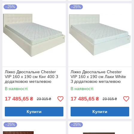
–25%
–25%
Ліжко Двоспальне Chester
Ліжко Двоспальне Chester
VIP 160 х 190 см Кінг 400 З
VIP 160 х 190 см Лаки White
додатковою металевою
З додатковою металевою
цільнозварною рамою C1
цільнозварною рамою Білий
В наявності
В наявності
Білий
17 485,65
17 485,65
₴
₴
23 315 ₴
23 315 ₴
Купити
Купити
–25%
–25%