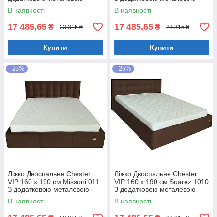
цільнозварною рамою
цільнозварною рамою
В наявності
В наявності
Коричневий
Фіолетовий
17 485,65
17 485,65
₴
₴
23 315 ₴
23 315 ₴
Купити
Купити
–25%
–25%
Ліжко Двоспальне Chester
Ліжко Двоспальне Chester
VIP 160 х 190 см Missoni 011
VIP 160 х 190 см Suarez 1010
З додатковою металевою
З додатковою металевою
цільнозварною рамою
цільнозварною рамою
В наявності
В наявності
Темно-коричневий
Коричневий