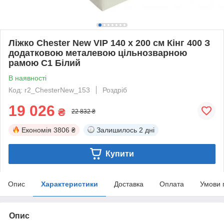
Ліжко Chester New VIP 140 х 200 см Кінг 400 З
додатковою металевою цільнозварною
рамою C1 Білий
В наявності
Код: r2_ChesterNew_153
Роздріб
19 026
₴
22 832 ₴
Економія
3806 ₴
Залишилось
2 дні
Купити
Опис
Характеристики
Доставка
Оплата
Умови 
Опис