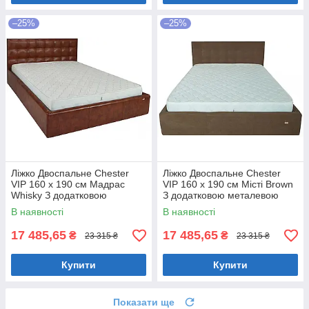
–25%
–25%
Ліжко Двоспальне Chester
Ліжко Двоспальне Chester
VIP 160 х 190 см Мадрас
VIP 160 х 190 см Місті Brown
Whisky З додатковою
З додатковою металевою
металевою цільнозварною
цільнозварною рамою
В наявності
В наявності
рамою Коричневий
Коричневий
17 485,65
17 485,65
₴
₴
23 315 ₴
23 315 ₴
Купити
Купити
Показати ще