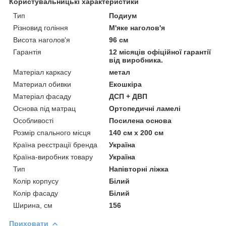
Користувальницькі характеристики
Тип
Подиум
Різновид гоління
М'яке наголов'я
Висота наголов'я
96 см
Гарантія
12 місяців офіційної гарантії
від виробника.
Матеріал каркасу
метал
Материал обивки
Екошкіра
Матеріал фасаду
ДСП + ДВП
Основа під матрац
Ортопедичні ламелі
Особливості
Посилена основа
Розмір спального місця
140 см х 200 см
Країна реєстрації бренда
Україна
Країна-виробник товару
Україна
Тип
Напівторні ліжка
Колір корпусу
Білий
Колір фасаду
Білий
Ширина, см
156
Приховати