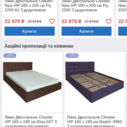
Ліжко Двоспальне Chester
Ліжко Двоспальне Chester
Ліжк
New VIP 180 х 200 см Fly
New VIP 180 х 200 см Fly
New 
2200 A1 З додатковою
2200 З додатковою
2207
металевою цільнозварною
металевою цільнозварною
мета
рамою Білий
рамою Білий
рам
22 978
22 978
22 
₴
₴
27 574 ₴
27 574 ₴
Купити
Купити
Акційні пропозиції та новинки
–25%
–25%
Ліжко Двоспальне Chester
Ліжко Двоспальне Chester
VIP 160 х 190 см Etna-027 З
VIP 160 х 190 см Madrit -0965
додатковою металевою
З додатковою металевою