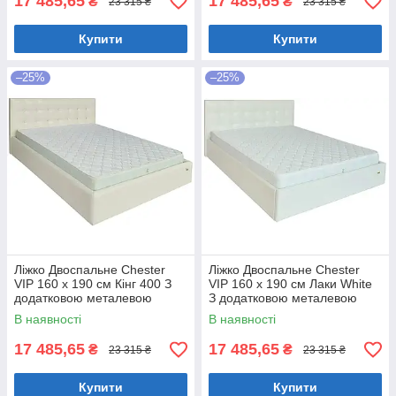
17 485,65
17 485,65
₴
₴
23 315 ₴
23 315 ₴
Купити
Купити
–25%
–25%
Ліжко Двоспальне Chester
Ліжко Двоспальне Chester
VIP 160 х 190 см Кінг 400 З
VIP 160 х 190 см Лаки White
додатковою металевою
З додатковою металевою
цільнозварною рамою C1
цільнозварною рамою Білий
В наявності
В наявності
Білий
17 485,65
17 485,65
₴
₴
23 315 ₴
23 315 ₴
Купити
Купити