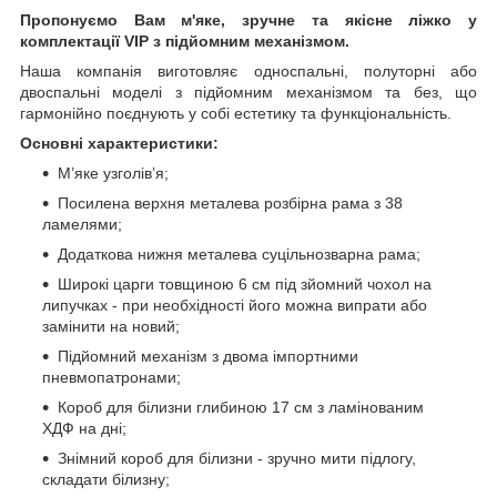
Пропонуємо Вам м'яке, зручне та якiсне ліжко у
комплектації VIP
з підйомним механізмом.
Наша компанія виготовляє односпальні, полуторні або
двоспальні моделі з підйомним механізмом та без, що
гармонійно поєднують у собі естетику та функціональність.
Основні характеристики:
М’яке узголів’я;
Посилена верхня металева розбірна рама з 38
ламелями;
Додаткова нижня металева суцільнозварна рама;
Широкі царги товщиною 6 см під зйомний чохол на
липучках - при необхідності його можна випрати або
замінити на новий;
Підйомний механізм з двома імпортними
пневмопатронами;
Короб для білизни глибиною 17 см з ламінованим
ХДФ на дні;
Знімний короб для білизни - зручно мити підлогу,
складати білизну;