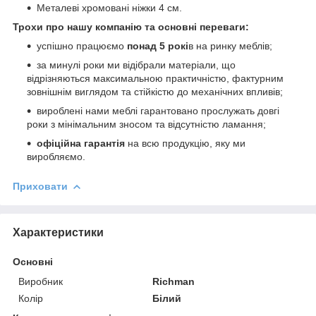
Металеві хромовані ніжки 4 см.
Трохи про нашу компанію та основні переваги:
успішно працюємо
понад 5 рокі
в на ринку меблів;
за минулі роки ми відібрали матеріали, що
відрізняються максимальною практичністю, фактурним
зовнішнім виглядом та стійкістю до механічних впливів;
вироблені нами меблі гарантовано прослужать довгі
роки з мінімальним зносом та відсутністю ламання;
офіційна гарантія
на всю продукцію, яку ми
виробляємо.
Приховати
Характеристики
Основні
Виробник
Richman
Колір
Білий