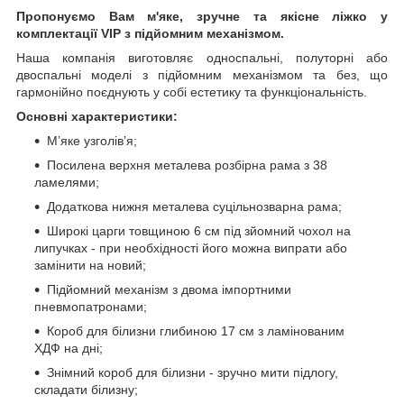
Пропонуємо Вам м'яке, зручне та якiсне ліжко у
комплектації VIP
з підйомним механізмом.
Наша компанія виготовляє односпальні, полуторні або
двоспальні моделі з підйомним механізмом та без, що
гармонійно поєднують у собі естетику та функціональність.
Основні характеристики:
М’яке узголів’я;
Посилена верхня металева розбірна рама з 38
ламелями;
Додаткова нижня металева суцільнозварна рама;
Широкі царги товщиною 6 см під зйомний чохол на
липучках - при необхідності його можна випрати або
замінити на новий;
Підйомний механізм з двома імпортними
пневмопатронами;
Короб для білизни глибиною 17 см з ламінованим
ХДФ на дні;
Знімний короб для білизни - зручно мити підлогу,
складати білизну;