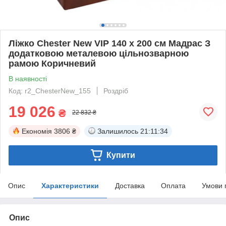
Ліжко Chester New VIP 140 х 200 см Мадрас З
додатковою металевою цільнозварною
рамою Коричневий
В наявності
Код: r2_ChesterNew_155
Роздріб
19 026
₴
22 832 ₴
Економія
3806 ₴
Залишилось
21:11:34
Купити
Опис
Характеристики
Доставка
Оплата
Умови 
Опис