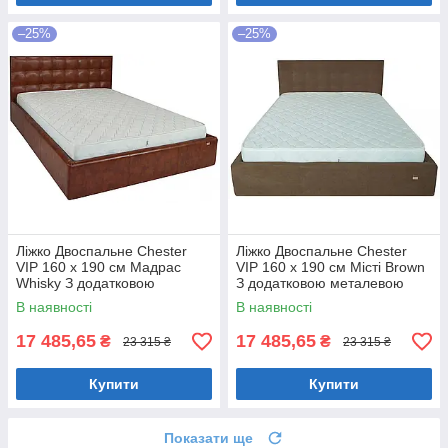
–25%
–25%
Ліжко Двоспальне Chester
Ліжко Двоспальне Chester
VIP 160 х 190 см Мадрас
VIP 160 х 190 см Місті Brown
Whisky З додатковою
З додатковою металевою
металевою цільнозварною
цільнозварною рамою
В наявності
В наявності
рамою Коричневий
Коричневий
17 485,65
17 485,65
₴
₴
23 315 ₴
23 315 ₴
Купити
Купити
Показати ще