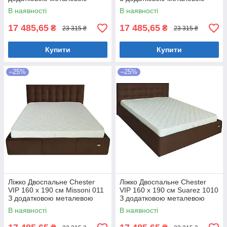
цільнозварною рамою
цільнозварною рамою
В наявності
В наявності
Коричневий
Фіолетовий
17 485,65
17 485,65
₴
₴
23 315 ₴
23 315 ₴
Купити
Купити
–25%
–25%
Ліжко Двоспальне Chester
Ліжко Двоспальне Chester
VIP 160 х 190 см Missoni 011
VIP 160 х 190 см Suarez 1010
З додатковою металевою
З додатковою металевою
цільнозварною рамою
цільнозварною рамою
В наявності
В наявності
Темно-коричневий
Коричневий