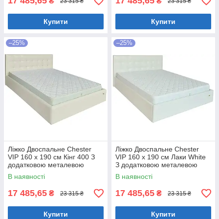
17 485,65
17 485,65
₴
₴
23 315 ₴
23 315 ₴
Купити
Купити
–25%
–25%
Ліжко Двоспальне Chester
Ліжко Двоспальне Chester
VIP 160 х 190 см Кінг 400 З
VIP 160 х 190 см Лаки White
додатковою металевою
З додатковою металевою
цільнозварною рамою C1
цільнозварною рамою Білий
В наявності
В наявності
Білий
17 485,65
17 485,65
₴
₴
23 315 ₴
23 315 ₴
Купити
Купити