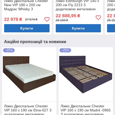
Ліжко Двоспальне Chester
Ліжко Edinburgh VIP 140 х
Ліжк
New VIP 180 х 200 см
200 см Fly 2213 З
200 
Мадрас Whisky З
додатковою металевою
дод
додатковою металевою
цільнозварною рамою
ціл
22 888,95
22 
₴
цільнозварною рамою
Світло-коричневий
Темн
22 978
₴
27 574 ₴
26 159 ₴
26 15
Коричневий
Купити
Купити
Акційні пропозиції та новинки
–25%
–25%
Ліжко Двоспальне Chester
Ліжко Двоспальне Chester
VIP 160 х 190 см Etna-027 З
VIP 160 х 190 см Madrit -0965
додатковою металевою
З додатковою металевою