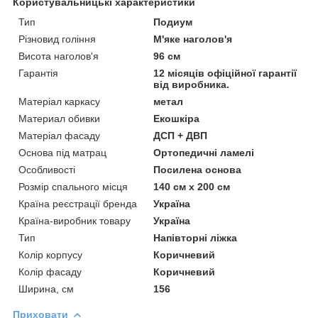
Користувальницькі характеристики
Тип
Подиум
Різновид гоління
М'яке наголов'я
Висота наголов'я
96 см
Гарантія
12 місяців офіційної гарантії
від виробника.
Матеріал каркасу
метал
Материал обивки
Екошкіра
Матеріал фасаду
ДСП + ДВП
Основа під матрац
Ортопедичні ламелі
Особливості
Посилена основа
Розмір спального місця
140 см х 200 см
Країна реєстрації бренда
Україна
Країна-виробник товару
Україна
Тип
Напівторні ліжка
Колір корпусу
Коричневий
Колір фасаду
Коричневий
Ширина, см
156
Приховати