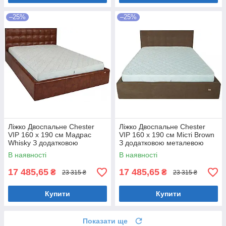
–25%
–25%
Ліжко Двоспальне Chester
Ліжко Двоспальне Chester
VIP 160 х 190 см Мадрас
VIP 160 х 190 см Місті Brown
Whisky З додатковою
З додатковою металевою
металевою цільнозварною
цільнозварною рамою
В наявності
В наявності
рамою Коричневий
Коричневий
17 485,65
17 485,65
₴
₴
23 315 ₴
23 315 ₴
Купити
Купити
Показати ще