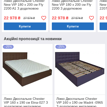
Ліжко Двоспальне Chester
Ліжко Двоспальне Chester
Ліжк
New VIP 180 х 200 см Fly
New VIP 180 х 200 см Fly
New 
2200 A1 З додатковою
2200 З додатковою
2207
металевою цільнозварною
металевою цільнозварною
мета
рамою Білий
рамою Білий
рам
22 978
22 978
22 
₴
₴
27 574 ₴
27 574 ₴
Купити
Купити
Акційні пропозиції та новинки
–25%
–25%
Ліжко Двоспальне Chester
Ліжко Двоспальне Chester
VIP 160 х 190 см Etna-027 З
VIP 160 х 190 см Madrit -0965
додатковою металевою
З додатковою металевою