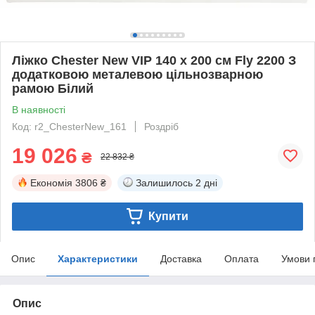
Ліжко Chester New VIP 140 х 200 см Fly 2200 З
додатковою металевою цільнозварною
рамою Білий
В наявності
Код: r2_ChesterNew_161
Роздріб
19 026
₴
22 832 ₴
Економія
3806 ₴
Залишилось
2 дні
Купити
Опис
Характеристики
Доставка
Оплата
Умови 
Опис