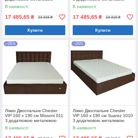
цільнозварною рамою
цільнозварною рамою
В наявності
В наявності
Коричневий
Фіолетовий
17 485,65
17 485,65
₴
₴
23 315 ₴
23 315 ₴
Купити
Купити
–25%
–25%
Ліжко Двоспальне Chester
Ліжко Двоспальне Chester
VIP 160 х 190 см Missoni 011
VIP 160 х 190 см Suarez 1010
З додатковою металевою
З додатковою металевою
цільнозварною рамою
цільнозварною рамою
В наявності
В наявності
Темно-коричневий
Коричневий