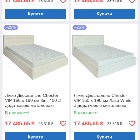
17 485,65
17 485,65
₴
₴
23 315 ₴
23 315 ₴
Купити
Купити
–25%
–25%
Ліжко Двоспальне Chester
Ліжко Двоспальне Chester
VIP 160 х 190 см Кінг 400 З
VIP 160 х 190 см Лаки White
додатковою металевою
З додатковою металевою
цільнозварною рамою C1
цільнозварною рамою Білий
В наявності
В наявності
Білий
17 485,65
17 485,65
₴
₴
23 315 ₴
23 315 ₴
Купити
Купити