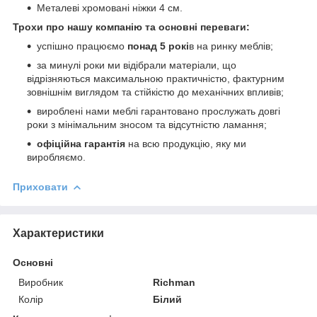
Металеві хромовані ніжки 4 см.
Трохи про нашу компанію та основні переваги:
успішно працюємо
понад 5 рокі
в на ринку меблів;
за минулі роки ми відібрали матеріали, що
відрізняються максимальною практичністю, фактурним
зовнішнім виглядом та стійкістю до механічних впливів;
вироблені нами меблі гарантовано прослужать довгі
роки з мінімальним зносом та відсутністю ламання;
офіційна гарантія
на всю продукцію, яку ми
виробляємо.
Приховати
Характеристики
Основні
Виробник
Richman
Колір
Білий