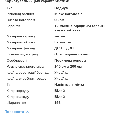
Користувальницькі характеристики
Тип
Подиум
Різновид гоління
М'яке наголов'я
Висота наголов'я
96 см
Гарантія
12 місяців офіційної гарантії
від виробника.
Матеріал каркасу
метал
Материал обивки
Екошкіра
Матеріал фасаду
ДСП + ДВП
Основа під матрац
Ортопедичні ламелі
Особливості
Посилена основа
Розмір спального місця
140 см х 200 см
Країна реєстрації бренда
Україна
Країна-виробник товару
Україна
Тип
Напівторні ліжка
Колір корпусу
Білий
Колір фасаду
Білий
Ширина, см
156
Приховати