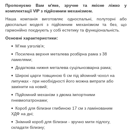
Пропонуємо Вам м'яке, зручне та якiсне ліжко у
комплектації VIP
з підйомним механізмом.
Наша компанія виготовляє односпальні, полуторні або
двоспальні моделі з підйомним механізмом та без, що
гармонійно поєднують у собі естетику та функціональність.
Основні характеристики:
М’яке узголів’я;
Посилена верхня металева розбірна рама з 38
ламелями;
Додаткова нижня металева суцільнозварна рама;
Широкі царги товщиною 6 см під зйомний чохол на
липучках - при необхідності його можна випрати або
замінити на новий;
Підйомний механізм з двома імпортними
пневмопатронами;
Короб для білизни глибиною 17 см з ламінованим
ХДФ на дні;
Знімний короб для білизни - зручно мити підлогу,
складати білизну;