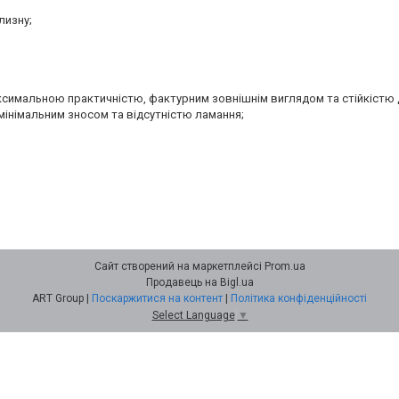
;
лизну;
аксимальною практичністю, фактурним зовнішнім виглядом та стійкістю 
мінімальним зносом та відсутністю ламання;
Сайт створений на маркетплейсі
Prom.ua
Продавець на Bigl.ua
ART Group |
Поскаржитися на контент
|
Політика конфіденційності
Select Language
▼