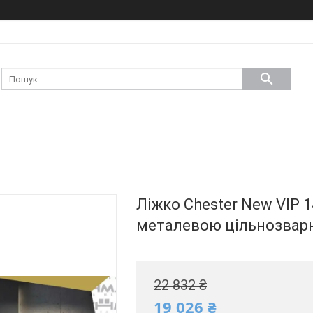
Ліжко Chester New VIP 1
металевою цільнозвар
22 832 ₴
19 026 ₴