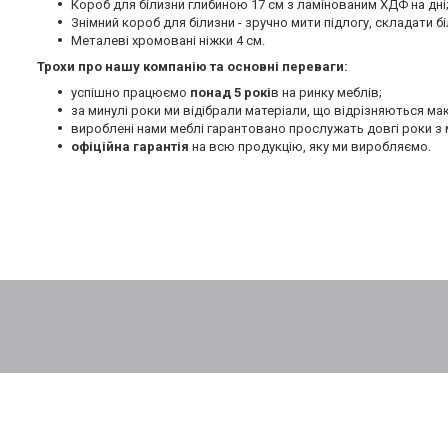
Короб для білизни глибиною 17 см з ламінованим ХДФ на дні
Знімний короб для білизни - зручно мити підлогу, складати бі
Металеві хромовані ніжки 4 см.
Трохи про нашу компанію та основні переваги:
успішно працюємо
понад 5 рокі
в на ринку меблів;
за минулі роки ми відібрали матеріали, що відрізняються м
вироблені нами меблі гарантовано прослужать довгі роки з 
офіційна гарантія
на всю продукцію, яку ми виробляємо.