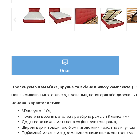
Опис
Пропонуємо Вам м'яке, зручне та якiсне ліжко у комплектації 
Наша компанія виготовляє односпальні, полуторні або двоспальні 
Основні характеристики:
М’яке узголів’я;
Посилена верхня металева розбірна рама з 38 ламелями;
Додаткова нижня металева суцільнозварна рама;
Широкі царги товщиною 6 см під зйомний чохол на липучках -
Підйомний механізм з двома імпортними пневмопатронами;