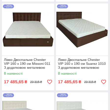
–25%
–25%
Ліжко Двоспальне Chester
Ліжко Двоспальне Chester
VIP 160 х 190 см Missoni 011
VIP 160 х 190 см Suarez 1010
З додатковою металевою
З додатковою металевою
цільнозварною рамою
цільнозварною рамою
В наявності
В наявності
Темно-коричневий
Коричневий
17 485,65
17 485,65
₴
₴
23 315 ₴
23 315 ₴
–25%
–25%