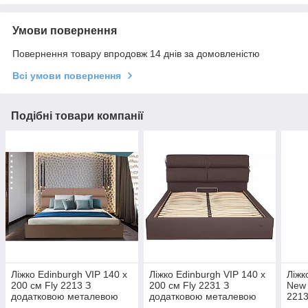
Умови повернення
Повернення товару впродовж 14 днів за домовленістю
Всі умови повернення
Подібні товари компанії
Ліжко Edinburgh VIP 140 х
Ліжко Edinburgh VIP 140 х
Ліжк
200 см Fly 2213 З
200 см Fly 2231 З
New 
додатковою металевою
додатковою металевою
2213
цільнозварною рамою
цільнозварною рамою
мета