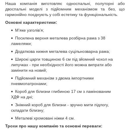
Наша компанія виготовляє односпальні, полуторні або
двоспальні моделі з підйомним механізмом та без, що
гармонійно поєднують у собі естетику та функціональність.
Основні характеристики:
М’яке узголів’я;
Посилена верхня металева розбірна рама з 38
ламелями;
Додаткова нижня металева суцільнозварна рама;
Широкі царги товщиною 6 см під зйомний чохол на
липучках - при необхідності його можна випрати або
замінити на новий;
Підйомний механізм з двома імпортними
пневмопатронами;
Короб для білизни глибиною 17 см з ламінованим
ХДФ на дні;
Знімний короб для білизни - зручно мити підлогу,
складати білизну;
Металеві хромовані ніжки 4 см.
Трохи про нашу компанію та основні переваги: