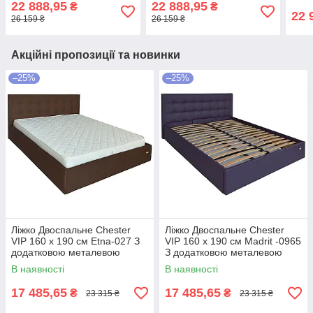
22 888,95
22 888,95
₴
₴
Світло-коричневий
Темно-коричневий
рамо
22 
26 159 ₴
26 159 ₴
Акційні пропозиції та новинки
–25%
–25%
Ліжко Двоспальне Chester
Ліжко Двоспальне Chester
VIP 160 х 190 см Etna-027 З
VIP 160 х 190 см Madrit -0965
додатковою металевою
З додатковою металевою
цільнозварною рамою
цільнозварною рамою
В наявності
В наявності
Коричневий
Фіолетовий
17 485,65
17 485,65
₴
₴
23 315 ₴
23 315 ₴