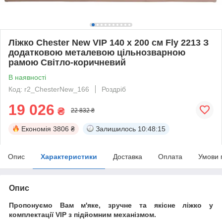
Ліжко Chester New VIP 140 х 200 см Fly 2213 З
додатковою металевою цільнозварною
рамою Світло-коричневий
В наявності
Код: r2_ChesterNew_166
Роздріб
19 026
₴
22 832 ₴
Економія
3806 ₴
Залишилось
10:48:15
Опис
Характеристики
Доставка
Оплата
Умови 
Опис
Пропонуємо Вам м'яке, зручне та якiсне ліжко у
комплектації VIP
з підйомним механізмом.