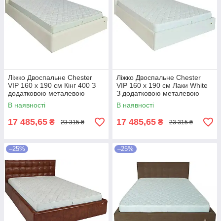
Ліжко Двоспальне Chester
Ліжко Двоспальне Chester
VIP 160 х 190 см Кінг 400 З
VIP 160 х 190 см Лаки White
додатковою металевою
З додатковою металевою
цільнозварною рамою C1
цільнозварною рамою Білий
В наявності
В наявності
Білий
17 485,65
17 485,65
₴
₴
23 315 ₴
23 315 ₴
–25%
–25%