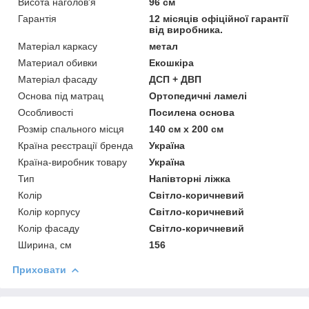
Висота наголов'я
96 см
Гарантія
12 місяців офіційної гарантії
від виробника.
Матеріал каркасу
метал
Материал обивки
Екошкіра
Матеріал фасаду
ДСП + ДВП
Основа під матрац
Ортопедичні ламелі
Особливості
Посилена основа
Розмір спального місця
140 см х 200 см
Країна реєстрації бренда
Україна
Країна-виробник товару
Україна
Тип
Напівторні ліжка
Колір
Світло-коричневий
Колір корпусу
Світло-коричневий
Колір фасаду
Світло-коричневий
Ширина, см
156
Приховати