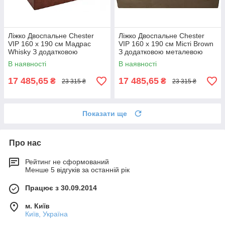
Ліжко Двоспальне Chester
Ліжко Двоспальне Chester
VIP 160 х 190 см Мадрас
VIP 160 х 190 см Місті Brown
Whisky З додатковою
З додатковою металевою
металевою цільнозварною
цільнозварною рамою
В наявності
В наявності
рамою Коричневий
Коричневий
17 485,65
17 485,65
₴
₴
23 315 ₴
23 315 ₴
Показати ще
Про нас
Рейтинг не сформований
Менше 5 відгуків за останній рік
Працює з 30.09.2014
м. Київ
Київ, Україна