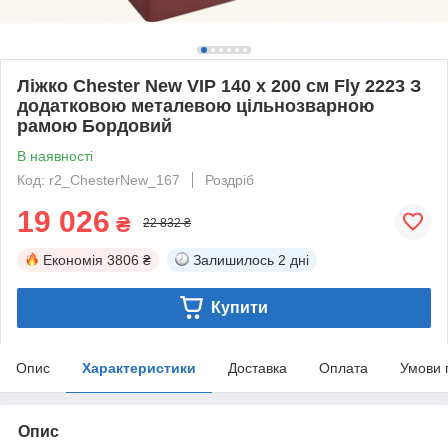
Ліжко Chester New VIP 140 х 200 см Fly 2223 З
додатковою металевою цільнозварною
рамою Бордовий
В наявності
Код: r2_ChesterNew_167
Роздріб
19 026
₴
22 832 ₴
Економія
3806 ₴
Залишилось
2 дні
Купити
Опис
Характеристики
Доставка
Оплата
Умови 
Опис