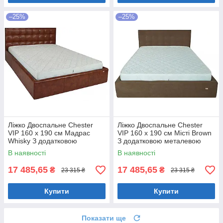
–25%
–25%
Ліжко Двоспальне Chester
Ліжко Двоспальне Chester
VIP 160 х 190 см Мадрас
VIP 160 х 190 см Місті Brown
Whisky З додатковою
З додатковою металевою
металевою цільнозварною
цільнозварною рамою
В наявності
В наявності
рамою Коричневий
Коричневий
17 485,65
17 485,65
₴
₴
23 315 ₴
23 315 ₴
Купити
Купити
Показати ще