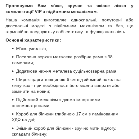
Пропонуємо Вам м'яке, зручне та якiсне ліжко у
комплектації VIP
з підйомним механізмом.
Наша компанія виготовляє односпальні, полуторні або
двоспальні моделі з підйомним механізмом та без, що
гармонійно поєднують у собі естетику та функціональність.
Основні характеристики:
М’яке узголів’я;
Посилена верхня металева розбірна рама з 38
ламелями;
Додаткова нижня металева суцільнозварна рама;
Широкі царги товщиною 6 см під зйомний чохол на
липучках - при необхідності його можна випрати або
замінити на новий;
Підйомний механізм з двома імпортними
пневмопатронами;
Короб для білизни глибиною 17 см з ламінованим
ХДФ на дні;
Знімний короб для білизни - зручно мити підлогу,
складати білизну;