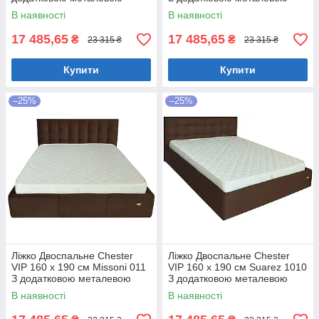
цільнозварною рамою
цільнозварною рамою
В наявності
В наявності
Коричневий
Фіолетовий
17 485,65
17 485,65
₴
₴
23 315 ₴
23 315 ₴
Купити
Купити
–25%
–25%
Ліжко Двоспальне Chester
Ліжко Двоспальне Chester
VIP 160 х 190 см Missoni 011
VIP 160 х 190 см Suarez 1010
З додатковою металевою
З додатковою металевою
цільнозварною рамою
цільнозварною рамою
В наявності
В наявності
Темно-коричневий
Коричневий