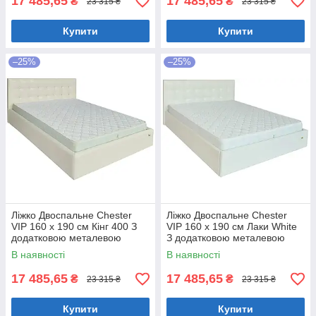
17 485,65
17 485,65
₴
₴
23 315 ₴
23 315 ₴
Купити
Купити
–25%
–25%
Ліжко Двоспальне Chester
Ліжко Двоспальне Chester
VIP 160 х 190 см Кінг 400 З
VIP 160 х 190 см Лаки White
додатковою металевою
З додатковою металевою
цільнозварною рамою C1
цільнозварною рамою Білий
В наявності
В наявності
Білий
17 485,65
17 485,65
₴
₴
23 315 ₴
23 315 ₴
Купити
Купити