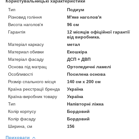
Користувальницькі характеристики
Тип
Подиум
Різновид гоління
М'яке наголов'я
Висота наголов'я
96 см
Гарантія
12 місяців офіційної гарантії
від виробника.
Матеріал каркасу
метал
Материал обивки
Екошкіра
Матеріал фасаду
ДСП + ДВП
Основа під матрац
Ортопедичні ламелі
Особливості
Посилена основа
Розмір спального місця
140 см х 200 см
Країна реєстрації бренда
Україна
Країна-виробник товару
Україна
Тип
Напівторні ліжка
Колір корпусу
Бордовий
Колір фасаду
Бордовий
Ширина, см
156
Приховати