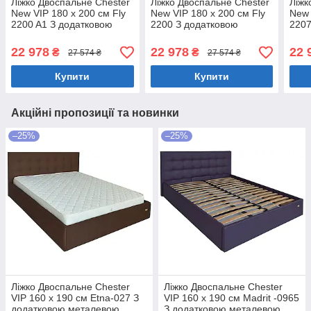
Ліжко Двоспальне Chester
Ліжко Двоспальне Chester
Ліжк
New VIP 180 х 200 см Fly
New VIP 180 х 200 см Fly
New 
2200 A1 З додатковою
2200 З додатковою
2207
металевою цільнозварною
металевою цільнозварною
мета
рамою Білий
рамою Білий
рам
22 978
22 978
22 
₴
₴
27 574 ₴
27 574 ₴
Купити
Купити
Акційні пропозиції та новинки
–25%
–25%
Ліжко Двоспальне Chester
Ліжко Двоспальне Chester
VIP 160 х 190 см Etna-027 З
VIP 160 х 190 см Madrit -0965
додатковою металевою
З додатковою металевою