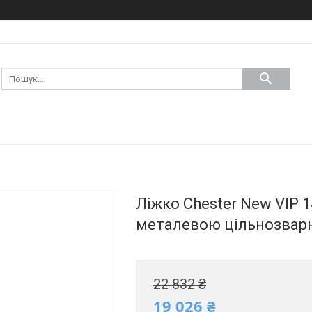
Ліжко Chester New VIP 1
металевою цільнозвар
22 832 ₴
19 026 ₴