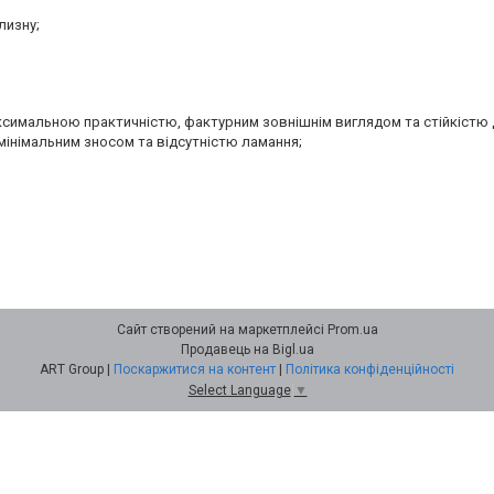
;
лизну;
аксимальною практичністю, фактурним зовнішнім виглядом та стійкістю 
мінімальним зносом та відсутністю ламання;
Сайт створений на маркетплейсі
Prom.ua
Продавець на Bigl.ua
ART Group |
Поскаржитися на контент
|
Політика конфіденційності
Select Language
▼