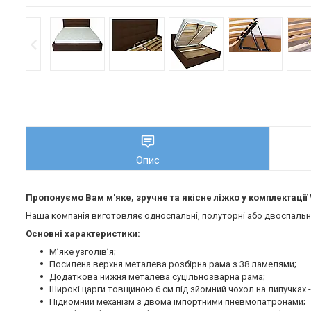
Опис
Пропонуємо Вам м'яке, зручне та якiсне ліжко у комплектації 
Наша компанія виготовляє односпальні, полуторні або двоспальні 
Основні характеристики:
М’яке узголів’я;
Посилена верхня металева розбірна рама з 38 ламелями;
Додаткова нижня металева суцільнозварна рама;
Широкі царги товщиною 6 см під зйомний чохол на липучках -
Підйомний механізм з двома імпортними пневмопатронами;