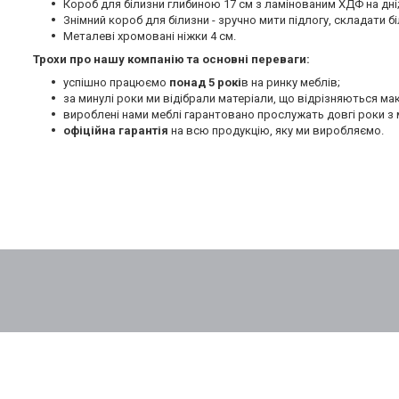
Короб для білизни глибиною 17 см з ламінованим ХДФ на дні
Знімний короб для білизни - зручно мити підлогу, складати бі
Металеві хромовані ніжки 4 см.
Трохи про нашу компанію та основні переваги:
успішно працюємо
понад 5 рокі
в на ринку меблів;
за минулі роки ми відібрали матеріали, що відрізняються м
вироблені нами меблі гарантовано прослужать довгі роки з 
офіційна гарантія
на всю продукцію, яку ми виробляємо.