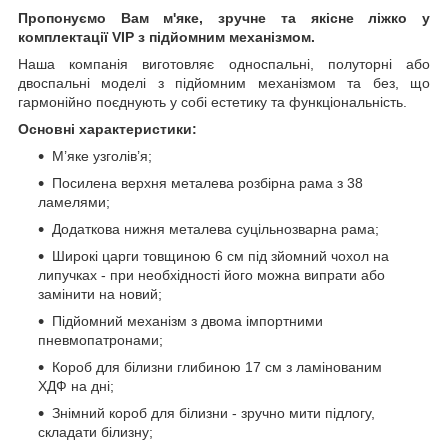
Пропонуємо Вам м'яке, зручне та якiсне ліжко у
комплектації VIP
з підйомним механізмом.
Наша компанія виготовляє односпальні, полуторні або
двоспальні моделі з підйомним механізмом та без, що
гармонійно поєднують у собі естетику та функціональність.
Основні характеристики:
М’яке узголів’я;
Посилена верхня металева розбірна рама з 38
ламелями;
Додаткова нижня металева суцільнозварна рама;
Широкі царги товщиною 6 см під зйомний чохол на
липучках - при необхідності його можна випрати або
замінити на новий;
Підйомний механізм з двома імпортними
пневмопатронами;
Короб для білизни глибиною 17 см з ламінованим
ХДФ на дні;
Знімний короб для білизни - зручно мити підлогу,
складати білизну;