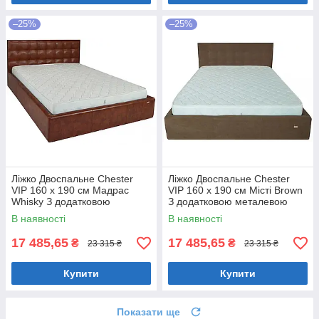
–25%
–25%
Ліжко Двоспальне Chester
Ліжко Двоспальне Chester
VIP 160 х 190 см Мадрас
VIP 160 х 190 см Місті Brown
Whisky З додатковою
З додатковою металевою
металевою цільнозварною
цільнозварною рамою
В наявності
В наявності
рамою Коричневий
Коричневий
17 485,65
17 485,65
₴
₴
23 315 ₴
23 315 ₴
Купити
Купити
Показати ще