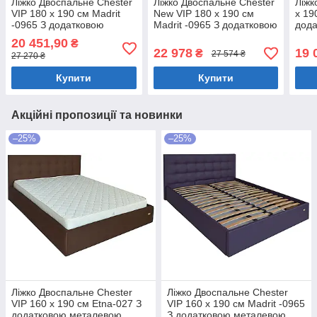
Ліжко Двоспальне Chester
Ліжко Двоспальне Chester
Ліжк
VIP 180 х 190 см Madrit
New VIP 180 х 190 см
х 19
-0965 З додатковою
Madrit -0965 З додатковою
дод
металевою цільнозварною
металевою цільнозварною
ціл
20 451,90
₴
рамою Фіолетовий
рамою Фіолетовий
Фіол
22 978
19 
₴
27 574 ₴
27 270 ₴
Купити
Купити
Акційні пропозиції та новинки
–25%
–25%
Ліжко Двоспальне Chester
Ліжко Двоспальне Chester
VIP 160 х 190 см Etna-027 З
VIP 160 х 190 см Madrit -0965
додатковою металевою
З додатковою металевою