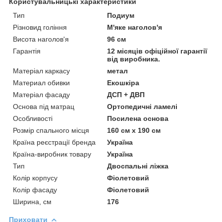
Користувальницькі характеристики
Тип
Подиум
Різновид гоління
М'яке наголов'я
Висота наголов'я
96 см
Гарантія
12 місяців офіційної гарантії
від виробника.
Матеріал каркасу
метал
Материал обивки
Екошкіра
Матеріал фасаду
ДСП + ДВП
Основа під матрац
Ортопедичні ламелі
Особливості
Посилена основа
Розмір спального місця
160 см х 190 см
Країна реєстрації бренда
Україна
Країна-виробник товару
Україна
Тип
Двоспальні ліжка
Колір корпусу
Фіолетовий
Колір фасаду
Фіолетовий
Ширина, см
176
Приховати