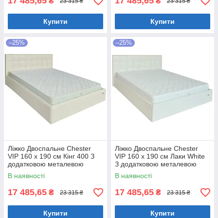
17 485,65
17 485,65
₴
₴
23 315 ₴
23 315 ₴
Купити
Купити
–25%
–25%
Ліжко Двоспальне Chester
Ліжко Двоспальне Chester
VIP 160 х 190 см Кінг 400 З
VIP 160 х 190 см Лаки White
додатковою металевою
З додатковою металевою
цільнозварною рамою C1
цільнозварною рамою Білий
В наявності
В наявності
Білий
17 485,65
17 485,65
₴
₴
23 315 ₴
23 315 ₴
Купити
Купити