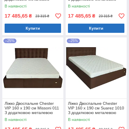
цільнозварною рамою
цільнозварною рамою
В наявності
В наявності
Коричневий
Фіолетовий
17 485,65
17 485,65
₴
₴
23 315 ₴
23 315 ₴
Купити
Купити
–25%
–25%
Ліжко Двоспальне Chester
Ліжко Двоспальне Chester
VIP 160 х 190 см Missoni 011
VIP 160 х 190 см Suarez 1010
З додатковою металевою
З додатковою металевою
цільнозварною рамою
цільнозварною рамою
В наявності
В наявності
Темно-коричневий
Коричневий