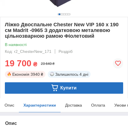
Ліжко Двоспальне Chester New VIP 160 х 190
см Madrit -0965 З додатковою металевою
цільнозварною рамою Фіолетовий
В наявності
Код: r2_ChesterNew_171
Роздріб
19 700
₴
23 640 ₴
Економія
3940 ₴
Залишилось
4 дні
Купити
Опис
Характеристики
Доставка
Оплата
Умови 
Опис