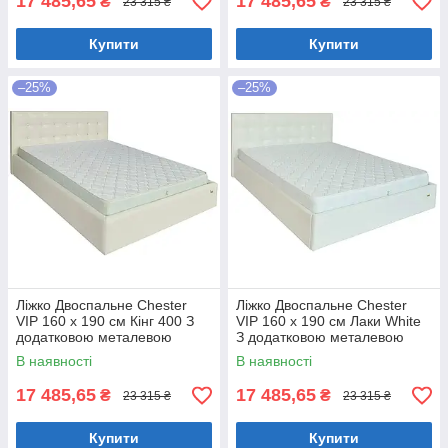
17 485,65
17 485,65
₴
₴
23 315 ₴
23 315 ₴
Купити
Купити
–25%
–25%
Ліжко Двоспальне Chester
Ліжко Двоспальне Chester
VIP 160 х 190 см Кінг 400 З
VIP 160 х 190 см Лаки White
додатковою металевою
З додатковою металевою
цільнозварною рамою C1
цільнозварною рамою Білий
В наявності
В наявності
Білий
17 485,65
17 485,65
₴
₴
23 315 ₴
23 315 ₴
Купити
Купити