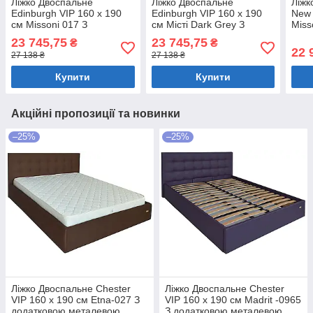
Ліжко Двоспальне
Ліжко Двоспальне
Ліжк
Edinburgh VIP 160 х 190
Edinburgh VIP 160 х 190
New 
см Missoni 017 З
см Місті Dark Grey З
Miss
додатковою металевою
додатковою металевою
мета
23 745,75
23 745,75
₴
₴
цільнозварною рамою
цільнозварною рамою
рам
22 
27 138 ₴
27 138 ₴
Синій
Темно-сірий
Купити
Купити
Акційні пропозиції та новинки
–25%
–25%
Ліжко Двоспальне Chester
Ліжко Двоспальне Chester
VIP 160 х 190 см Etna-027 З
VIP 160 х 190 см Madrit -0965
додатковою металевою
З додатковою металевою