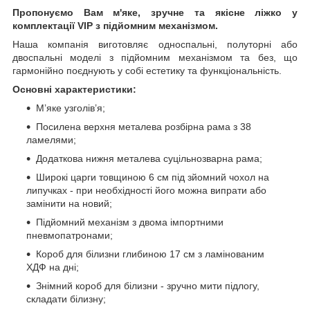
Пропонуємо Вам м'яке, зручне та якiсне ліжко у
комплектації VIP
з підйомним механізмом.
Наша компанія виготовляє односпальні, полуторні або
двоспальні моделі з підйомним механізмом та без, що
гармонійно поєднують у собі естетику та функціональність.
Основні характеристики:
М’яке узголів’я;
Посилена верхня металева розбірна рама з 38
ламелями;
Додаткова нижня металева суцільнозварна рама;
Широкі царги товщиною 6 см під зйомний чохол на
липучках - при необхідності його можна випрати або
замінити на новий;
Підйомний механізм з двома імпортними
пневмопатронами;
Короб для білизни глибиною 17 см з ламінованим
ХДФ на дні;
Знімний короб для білизни - зручно мити підлогу,
складати білизну;