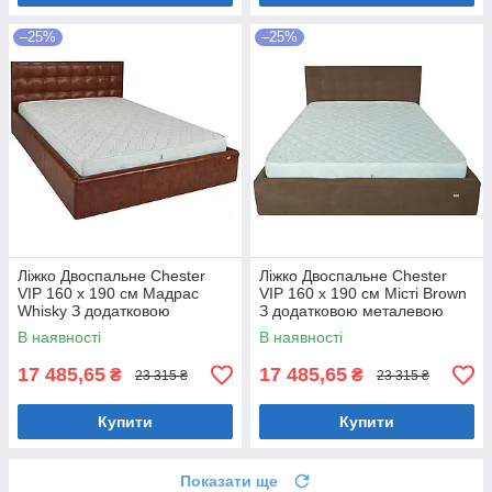
–25%
–25%
Ліжко Двоспальне Chester
Ліжко Двоспальне Chester
VIP 160 х 190 см Мадрас
VIP 160 х 190 см Місті Brown
Whisky З додатковою
З додатковою металевою
металевою цільнозварною
цільнозварною рамою
В наявності
В наявності
рамою Коричневий
Коричневий
17 485,65
17 485,65
₴
₴
23 315 ₴
23 315 ₴
Купити
Купити
Показати ще