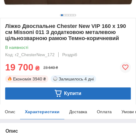
Ліжко Двоспальне Chester New VIP 160 х 190
см Missoni 011 З додатковою металевою
цільнозварною рамою Темно-коричневий
В наявності
Код: r2_ChesterNew_172
Роздріб
19 700
₴
23 640 ₴
Економія
3940 ₴
Залишилось
4 дні
Купити
Опис
Характеристики
Доставка
Оплата
Умови 
Опис