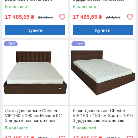
цільнозварною рамою
цільнозварною рамою
В наявності
В наявності
Коричневий
Фіолетовий
17 485,65
17 485,65
₴
₴
23 315 ₴
23 315 ₴
Купити
Купити
–25%
–25%
Ліжко Двоспальне Chester
Ліжко Двоспальне Chester
VIP 160 х 190 см Missoni 011
VIP 160 х 190 см Suarez 1010
З додатковою металевою
З додатковою металевою
цільнозварною рамою
цільнозварною рамою
В наявності
В наявності
Темно-коричневий
Коричневий