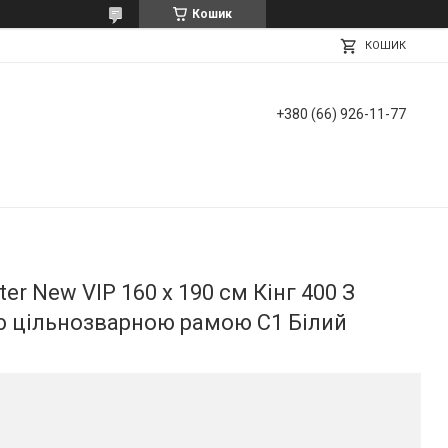
Кошик
КОШИК
+380 (66) 926-11-77
r New VIP 160 х 190 см Кінг 400 З
 цільнозварною рамою C1 Білий