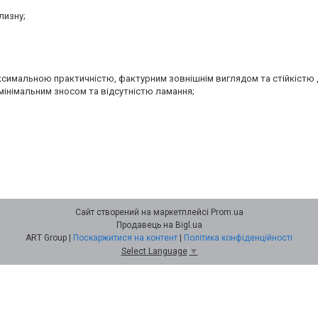
;
лизну;
аксимальною практичністю, фактурним зовнішнім виглядом та стійкістю 
мінімальним зносом та відсутністю ламання;
Сайт створений на маркетплейсі
Prom.ua
Продавець на Bigl.ua
ART Group |
Поскаржитися на контент
|
Політика конфіденційності
Select Language
▼