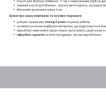
Короб для білизни глибиною 17 см з ламінованим ХДФ на дні
Знімний короб для білизни - зручно мити підлогу, складати бі
Металеві хромовані ніжки 4 см.
Трохи про нашу компанію та основні переваги:
успішно працюємо
понад 5 рокі
в на ринку меблів;
за минулі роки ми відібрали матеріали, що відрізняються м
вироблені нами меблі гарантовано прослужать довгі роки з 
офіційна гарантія
на всю продукцію, яку ми виробляємо.