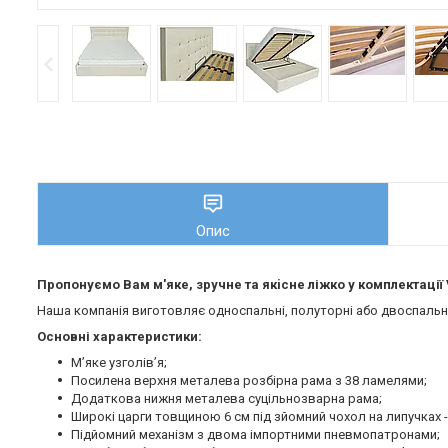
Опис
Пропонуємо Вам м'яке, зручне та якiсне ліжко у комплектації 
Наша компанія виготовляє односпальні, полуторні або двоспальні 
Основні характеристики:
М’яке узголів’я;
Посилена верхня металева розбірна рама з 38 ламелями;
Додаткова нижня металева суцільнозварна рама;
Широкі царги товщиною 6 см під зйомний чохол на липучках -
Підйомний механізм з двома імпортними пневмопатронами;