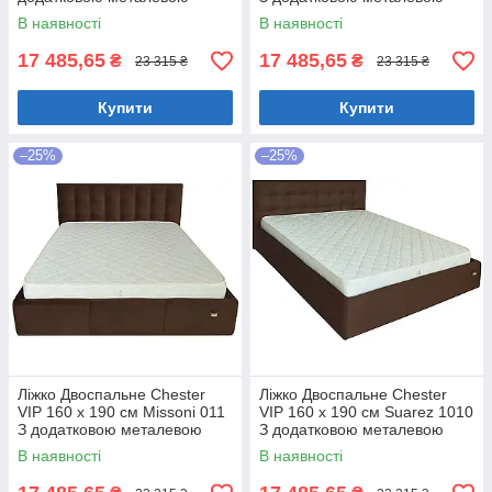
цільнозварною рамою
цільнозварною рамою
В наявності
В наявності
Коричневий
Фіолетовий
17 485,65
17 485,65
₴
₴
23 315 ₴
23 315 ₴
Купити
Купити
–25%
–25%
Ліжко Двоспальне Chester
Ліжко Двоспальне Chester
VIP 160 х 190 см Missoni 011
VIP 160 х 190 см Suarez 1010
З додатковою металевою
З додатковою металевою
цільнозварною рамою
цільнозварною рамою
В наявності
В наявності
Темно-коричневий
Коричневий