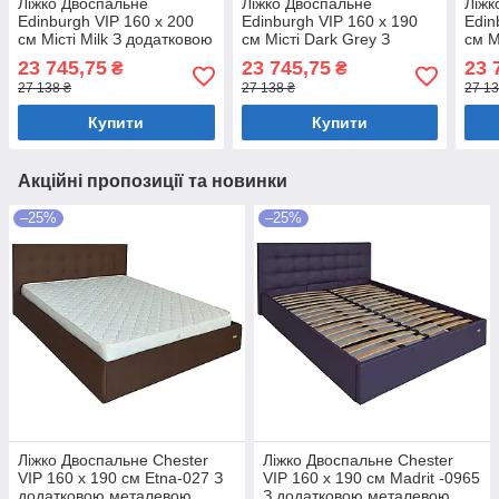
Ліжко Двоспальне
Ліжко Двоспальне
Ліжк
Edinburgh VIP 160 х 200
Edinburgh VIP 160 х 190
Edin
см Місті Milk З додатковою
см Місті Dark Grey З
см М
металевою цільнозварною
додатковою металевою
мета
23 745,75
23 745,75
23 
₴
₴
рамою Бежевий
цільнозварною рамою
рам
27 138 ₴
27 138 ₴
27 13
Темно-сірий
Купити
Купити
Акційні пропозиції та новинки
–25%
–25%
Ліжко Двоспальне Chester
Ліжко Двоспальне Chester
VIP 160 х 190 см Etna-027 З
VIP 160 х 190 см Madrit -0965
додатковою металевою
З додатковою металевою