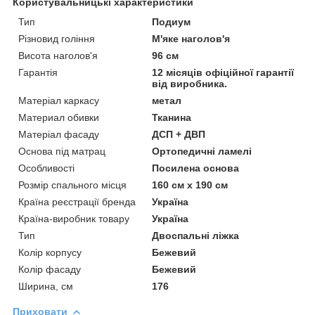
Користувальницькі характеристики
Тип
Подиум
Різновид гоління
М'яке наголов'я
Висота наголов'я
96 см
Гарантія
12 місяців офіційної гарантії
від виробника.
Матеріал каркасу
метал
Материал обивки
Тканина
Матеріал фасаду
ДСП + ДВП
Основа під матрац
Ортопедичні ламелі
Особливості
Посилена основа
Розмір спального місця
160 см х 190 см
Країна реєстрації бренда
Україна
Країна-виробник товару
Україна
Тип
Двоспальні ліжка
Колір корпусу
Бежевий
Колір фасаду
Бежевий
Ширина, см
176
Приховати