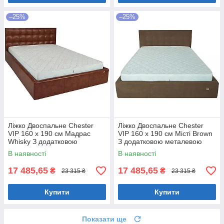
–25%
–25%
Ліжко Двоспальне Chester
Ліжко Двоспальне Chester
VIP 160 х 190 см Мадрас
VIP 160 х 190 см Місті Brown
Whisky З додатковою
З додатковою металевою
металевою цільнозварною
цільнозварною рамою
В наявності
В наявності
рамою Коричневий
Коричневий
17 485,65
17 485,65
₴
₴
23 315 ₴
23 315 ₴
Купити
Купити
Показати ще