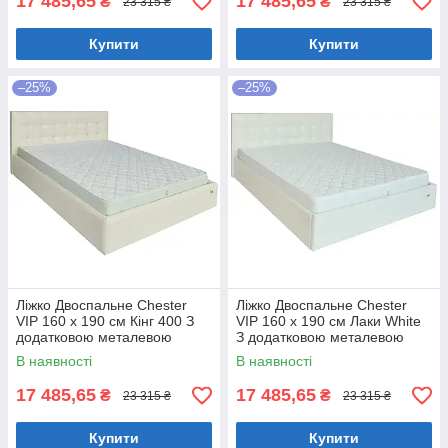
17 485,65
17 485,65
₴
₴
23 315 ₴
23 315 ₴
Купити
Купити
–25%
–25%
Ліжко Двоспальне Chester
Ліжко Двоспальне Chester
VIP 160 х 190 см Кінг 400 З
VIP 160 х 190 см Лаки White
додатковою металевою
З додатковою металевою
цільнозварною рамою C1
цільнозварною рамою Білий
В наявності
В наявності
Білий
17 485,65
17 485,65
₴
₴
23 315 ₴
23 315 ₴
Купити
Купити