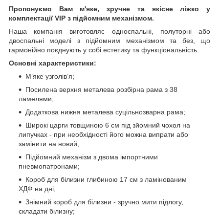
Пропонуємо Вам м'яке, зручне та якiсне ліжко у
комплектації VIP
з підйомним механізмом.
Наша компанія виготовляє односпальні, полуторні або
двоспальні моделі з підйомним механізмом та без, що
гармонійно поєднують у собі естетику та функціональність.
Основні характеристики:
М’яке узголів’я;
Посилена верхня металева розбірна рама з 38
ламелями;
Додаткова нижня металева суцільнозварна рама;
Широкі царги товщиною 6 см під зйомний чохол на
липучках - при необхідності його можна випрати або
замінити на новий;
Підйомний механізм з двома імпортними
пневмопатронами;
Короб для білизни глибиною 17 см з ламінованим
ХДФ на дні;
Знімний короб для білизни - зручно мити підлогу,
складати білизну;