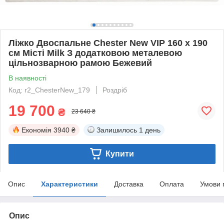
Ліжко Двоспальне Chester New VIP 160 х 190
см Місті Milk З додатковою металевою
цільнозварною рамою Бежевий
В наявності
Код: r2_ChesterNew_179
Роздріб
19 700
₴
23 640 ₴
Економія
3940 ₴
Залишилось
1 день
Купити
Опис
Характеристики
Доставка
Оплата
Умови 
Опис