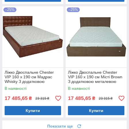
–25%
–25%
Ліжко Двоспальне Chester
Ліжко Двоспальне Chester
VIP 160 х 190 см Мадрас
VIP 160 х 190 см Місті Brown
Whisky З додатковою
З додатковою металевою
металевою цільнозварною
цільнозварною рамою
В наявності
В наявності
рамою Коричневий
Коричневий
17 485,65
17 485,65
₴
₴
23 315 ₴
23 315 ₴
Купити
Купити
Показати ще