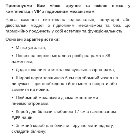
Пропонуємо Вам м'яке, зручне та якiсне ліжко у
комплектації VIP
з підйомним механізмом.
Наша компанія виготовляє односпальні, полуторні або
двоспальні моделі з підйомним механізмом та без, що
гармонійно поєднують у собі естетику та функціональність.
Основні характеристики:
М’яке узголів’я;
Посилена верхня металева розбірна рама з 38
ламелями;
Додаткова нижня металева суцільнозварна рама;
Широкі царги товщиною 6 см під зйомний чохол на
липучках - при необхідності його можна випрати або
замінити на новий;
Підйомний механізм з двома імпортними
пневмопатронами;
Короб для білизни глибиною 17 см з ламінованим
ХДФ на дні;
Знімний короб для білизни - зручно мити підлогу,
складати білизну;