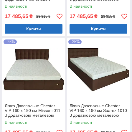
цільнозварною рамою
цільнозварною рамою
В наявності
В наявності
Коричневий
Фіолетовий
17 485,65
17 485,65
₴
₴
23 315 ₴
23 315 ₴
Купити
Купити
–25%
–25%
Ліжко Двоспальне Chester
Ліжко Двоспальне Chester
VIP 160 х 190 см Missoni 011
VIP 160 х 190 см Suarez 1010
З додатковою металевою
З додатковою металевою
цільнозварною рамою
цільнозварною рамою
В наявності
В наявності
Темно-коричневий
Коричневий