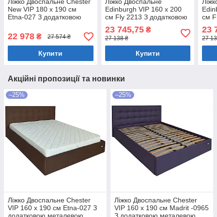
Ліжко Двоспальне Chester
Ліжко Двоспальне
Ліжк
New VIP 180 х 190 см
Edinburgh VIP 160 х 200
Edin
Etna-027 З додатковою
см Fly 2213 З додатковою
см F
металевою цільнозварною
металевою цільнозварною
мета
23 745,75
23 
₴
рамою Коричневий
рамою Світло-коричневий
рам
22 978
₴
27 574 ₴
27 138 ₴
27 13
Купити
Купити
Акційні пропозиції та новинки
–25%
–25%
Ліжко Двоспальне Chester
Ліжко Двоспальне Chester
VIP 160 х 190 см Etna-027 З
VIP 160 х 190 см Madrit -0965
додатковою металевою
З додатковою металевою