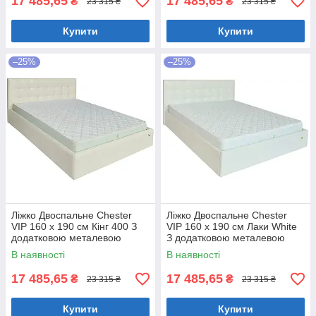
17 485,65
17 485,65
₴
₴
23 315 ₴
23 315 ₴
Купити
Купити
–25%
–25%
Ліжко Двоспальне Chester
Ліжко Двоспальне Chester
VIP 160 х 190 см Кінг 400 З
VIP 160 х 190 см Лаки White
додатковою металевою
З додатковою металевою
цільнозварною рамою C1
цільнозварною рамою Білий
В наявності
В наявності
Білий
17 485,65
17 485,65
₴
₴
23 315 ₴
23 315 ₴
Купити
Купити