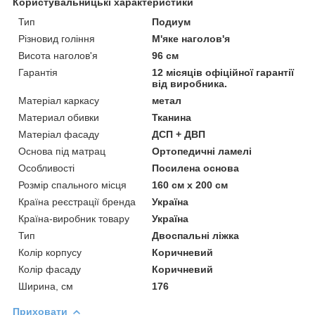
Користувальницькі характеристики
Тип
Подиум
Різновид гоління
М'яке наголов'я
Висота наголов'я
96 см
Гарантія
12 місяців офіційної гарантії
від виробника.
Матеріал каркасу
метал
Материал обивки
Тканина
Матеріал фасаду
ДСП + ДВП
Основа під матрац
Ортопедичні ламелі
Особливості
Посилена основа
Розмір спального місця
160 см х 200 см
Країна реєстрації бренда
Україна
Країна-виробник товару
Україна
Тип
Двоспальні ліжка
Колір корпусу
Коричневий
Колір фасаду
Коричневий
Ширина, см
176
Приховати