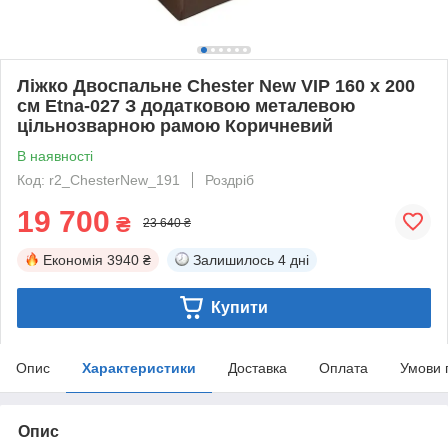
Ліжко Двоспальне Chester New VIP 160 х 200
см Etna-027 З додатковою металевою
цільнозварною рамою Коричневий
В наявності
Код: r2_ChesterNew_191
Роздріб
19 700
₴
23 640 ₴
Економія
3940 ₴
Залишилось
4 дні
Купити
Опис
Характеристики
Доставка
Оплата
Умови 
Опис