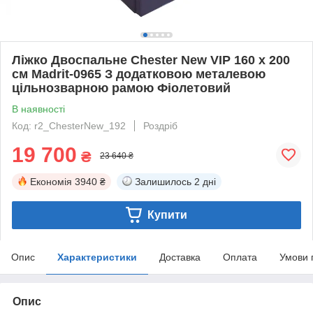
Ліжко Двоспальне Chester New VIP 160 х 200
см Madrit-0965 З додатковою металевою
цільнозварною рамою Фіолетовий
В наявності
Код: r2_ChesterNew_192
Роздріб
19 700
₴
23 640 ₴
Економія
3940 ₴
Залишилось
2 дні
Купити
Опис
Характеристики
Доставка
Оплата
Умови 
Опис