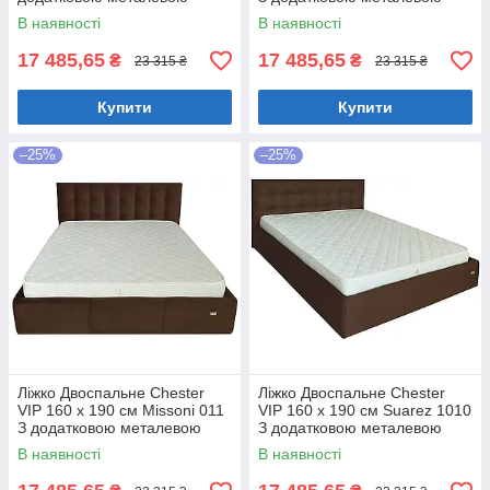
цільнозварною рамою
цільнозварною рамою
В наявності
В наявності
Коричневий
Фіолетовий
17 485,65
17 485,65
₴
₴
23 315 ₴
23 315 ₴
Купити
Купити
–25%
–25%
Ліжко Двоспальне Chester
Ліжко Двоспальне Chester
VIP 160 х 190 см Missoni 011
VIP 160 х 190 см Suarez 1010
З додатковою металевою
З додатковою металевою
цільнозварною рамою
цільнозварною рамою
В наявності
В наявності
Темно-коричневий
Коричневий