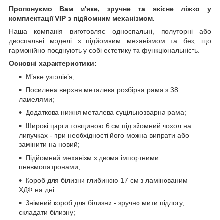
Пропонуємо Вам м'яке, зручне та якiсне ліжко у
комплектації VIP
з підйомним механізмом.
Наша компанія виготовляє односпальні, полуторні або
двоспальні моделі з підйомним механізмом та без, що
гармонійно поєднують у собі естетику та функціональність.
Основні характеристики:
М’яке узголів’я;
Посилена верхня металева розбірна рама з 38
ламелями;
Додаткова нижня металева суцільнозварна рама;
Широкі царги товщиною 6 см під зйомний чохол на
липучках - при необхідності його можна випрати або
замінити на новий;
Підйомний механізм з двома імпортними
пневмопатронами;
Короб для білизни глибиною 17 см з ламінованим
ХДФ на дні;
Знімний короб для білизни - зручно мити підлогу,
складати білизну;