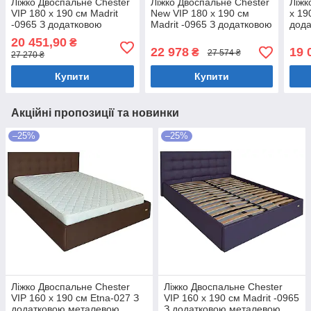
Ліжко Двоспальне Chester
Ліжко Двоспальне Chester
Ліжк
VIP 180 х 190 см Madrit
New VIP 180 х 190 см
х 19
-0965 З додатковою
Madrit -0965 З додатковою
дод
металевою цільнозварною
металевою цільнозварною
ціл
20 451,90
₴
рамою Фіолетовий
рамою Фіолетовий
Фіол
22 978
19 
₴
27 574 ₴
27 270 ₴
Купити
Купити
Акційні пропозиції та новинки
–25%
–25%
Ліжко Двоспальне Chester
Ліжко Двоспальне Chester
VIP 160 х 190 см Etna-027 З
VIP 160 х 190 см Madrit -0965
додатковою металевою
З додатковою металевою