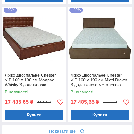
–25%
–25%
Ліжко Двоспальне Chester
Ліжко Двоспальне Chester
VIP 160 х 190 см Мадрас
VIP 160 х 190 см Місті Brown
Whisky З додатковою
З додатковою металевою
металевою цільнозварною
цільнозварною рамою
В наявності
В наявності
рамою Коричневий
Коричневий
17 485,65
17 485,65
₴
₴
23 315 ₴
23 315 ₴
Купити
Купити
Показати ще