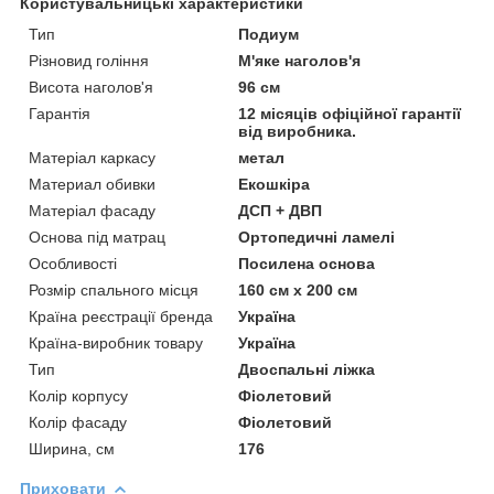
Користувальницькі характеристики
Тип
Подиум
Різновид гоління
М'яке наголов'я
Висота наголов'я
96 см
Гарантія
12 місяців офіційної гарантії
від виробника.
Матеріал каркасу
метал
Материал обивки
Екошкіра
Матеріал фасаду
ДСП + ДВП
Основа під матрац
Ортопедичні ламелі
Особливості
Посилена основа
Розмір спального місця
160 см х 200 см
Країна реєстрації бренда
Україна
Країна-виробник товару
Україна
Тип
Двоспальні ліжка
Колір корпусу
Фіолетовий
Колір фасаду
Фіолетовий
Ширина, см
176
Приховати