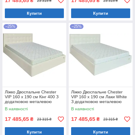
17 485,65
17 485,65
₴
₴
23 315 ₴
23 315 ₴
Купити
Купити
–25%
–25%
Ліжко Двоспальне Chester
Ліжко Двоспальне Chester
VIP 160 х 190 см Кінг 400 З
VIP 160 х 190 см Лаки White
додатковою металевою
З додатковою металевою
цільнозварною рамою C1
цільнозварною рамою Білий
В наявності
В наявності
Білий
17 485,65
17 485,65
₴
₴
23 315 ₴
23 315 ₴
Купити
Купити