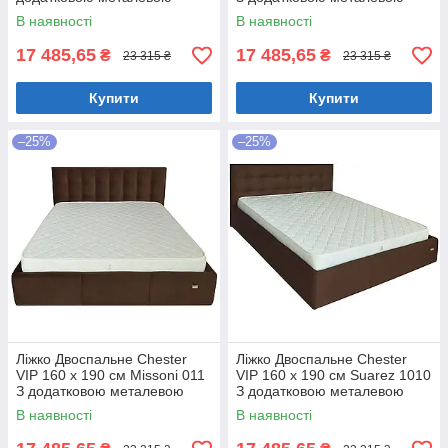
цільнозварною рамою
цільнозварною рамою
В наявності
В наявності
Коричневий
Фіолетовий
17 485,65
17 485,65
₴
₴
23 315 ₴
23 315 ₴
Купити
Купити
–25%
–25%
Ліжко Двоспальне Chester
Ліжко Двоспальне Chester
VIP 160 х 190 см Missoni 011
VIP 160 х 190 см Suarez 1010
З додатковою металевою
З додатковою металевою
цільнозварною рамою
цільнозварною рамою
В наявності
В наявності
Темно-коричневий
Коричневий