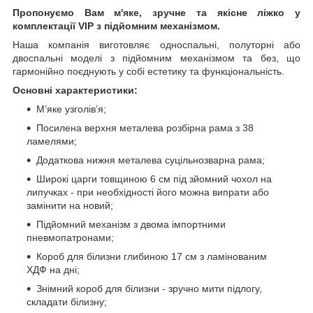
Пропонуємо Вам м'яке, зручне та якiсне ліжко у
комплектації VIP
з підйомним механізмом.
Наша компанія виготовляє односпальні, полуторні або
двоспальні моделі з підйомним механізмом та без, що
гармонійно поєднують у собі естетику та функціональність.
Основні характеристики:
М’яке узголів’я;
Посилена верхня металева розбірна рама з 38
ламелями;
Додаткова нижня металева суцільнозварна рама;
Широкі царги товщиною 6 см під зйомний чохол на
липучках - при необхідності його можна випрати або
замінити на новий;
Підйомний механізм з двома імпортними
пневмопатронами;
Короб для білизни глибиною 17 см з ламінованим
ХДФ на дні;
Знімний короб для білизни - зручно мити підлогу,
складати білизну;