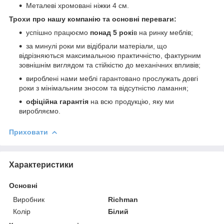
Металеві хромовані ніжки 4 см.
Трохи про нашу компанію та основні переваги:
успішно працюємо
понад 5 рокі
в на ринку меблів;
за минулі роки ми відібрали матеріали, що
відрізняються максимальною практичністю, фактурним
зовнішнім виглядом та стійкістю до механічних впливів;
вироблені нами меблі гарантовано прослужать довгі
роки з мінімальним зносом та відсутністю ламання;
офіційна гарантія
на всю продукцію, яку ми
виробляємо.
Приховати
Характеристики
Основні
Виробник
Richman
Колір
Білий