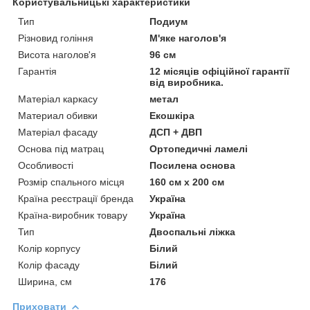
Користувальницькі характеристики
Тип
Подиум
Різновид гоління
М'яке наголов'я
Висота наголов'я
96 см
Гарантія
12 місяців офіційної гарантії
від виробника.
Матеріал каркасу
метал
Материал обивки
Екошкіра
Матеріал фасаду
ДСП + ДВП
Основа під матрац
Ортопедичні ламелі
Особливості
Посилена основа
Розмір спального місця
160 см х 200 см
Країна реєстрації бренда
Україна
Країна-виробник товару
Україна
Тип
Двоспальні ліжка
Колір корпусу
Білий
Колір фасаду
Білий
Ширина, см
176
Приховати