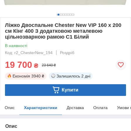
Ліжко Двоспальне Chester New VIP 160 х 200
см Кінг 400 З додатковою металевою
цільнозварною рамою C1 Білий
В наявності
Код: r2_ChesterNew_194
Роздріб
19 700
₴
23 640 ₴
Економія
3940 ₴
Залишилось
2 дні
Купити
Опис
Характеристики
Доставка
Оплата
Умови 
Опис