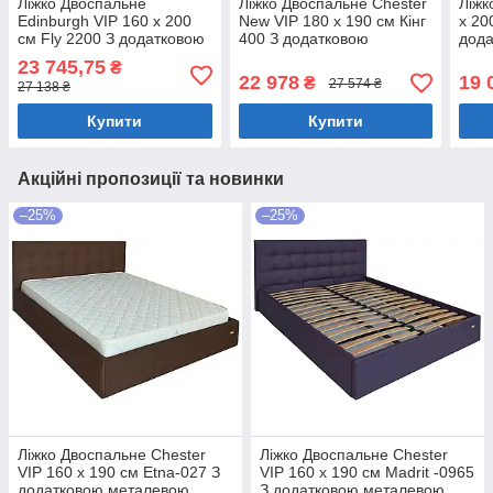
Ліжко Двоспальне
Ліжко Двоспальне Chester
Ліжк
Edinburgh VIP 160 х 200
New VIP 180 х 190 см Кінг
х 20
см Fly 2200 З додатковою
400 З додатковою
дод
металевою цільнозварною
металевою цільнозварною
ціль
23 745,75
₴
рамою Білий
рамою C1 Білий
Біли
22 978
19 
₴
27 574 ₴
27 138 ₴
Купити
Купити
Акційні пропозиції та новинки
–25%
–25%
Ліжко Двоспальне Chester
Ліжко Двоспальне Chester
VIP 160 х 190 см Etna-027 З
VIP 160 х 190 см Madrit -0965
додатковою металевою
З додатковою металевою