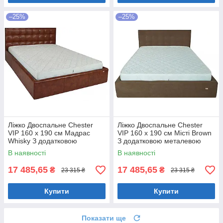
–25%
–25%
Ліжко Двоспальне Chester
Ліжко Двоспальне Chester
VIP 160 х 190 см Мадрас
VIP 160 х 190 см Місті Brown
Whisky З додатковою
З додатковою металевою
металевою цільнозварною
цільнозварною рамою
В наявності
В наявності
рамою Коричневий
Коричневий
17 485,65
17 485,65
₴
₴
23 315 ₴
23 315 ₴
Купити
Купити
Показати ще