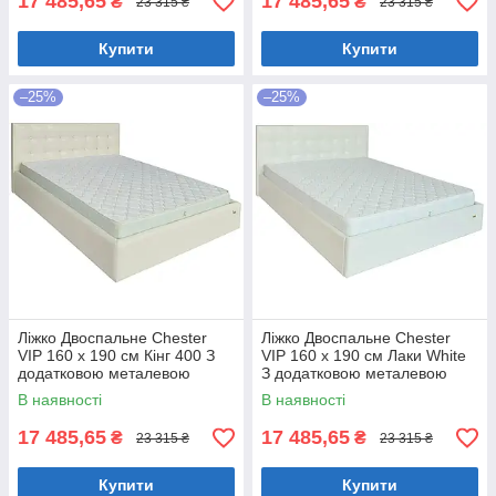
17 485,65
17 485,65
₴
₴
23 315 ₴
23 315 ₴
Купити
Купити
–25%
–25%
Ліжко Двоспальне Chester
Ліжко Двоспальне Chester
VIP 160 х 190 см Кінг 400 З
VIP 160 х 190 см Лаки White
додатковою металевою
З додатковою металевою
цільнозварною рамою C1
цільнозварною рамою Білий
В наявності
В наявності
Білий
17 485,65
17 485,65
₴
₴
23 315 ₴
23 315 ₴
Купити
Купити