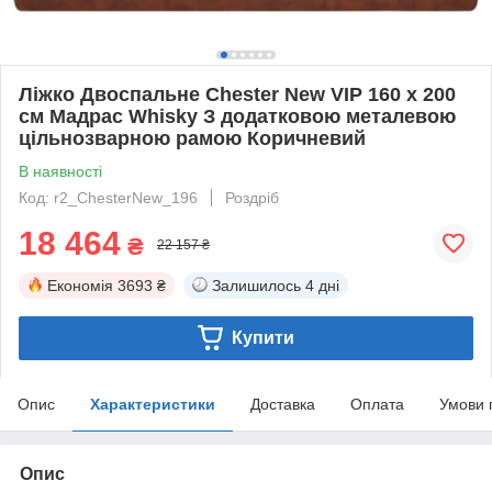
Ліжко Двоспальне Chester New VIP 160 х 200
см Мадрас Whisky З додатковою металевою
цільнозварною рамою Коричневий
В наявності
Код: r2_ChesterNew_196
Роздріб
18 464
₴
22 157 ₴
Економія
3693 ₴
Залишилось
4 дні
Купити
Опис
Характеристики
Доставка
Оплата
Умови 
Опис