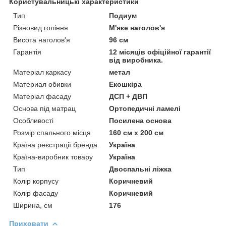
Користувальницькі характеристики
Тип
Подиум
Різновид гоління
М'яке наголов'я
Висота наголов'я
96 см
Гарантія
12 місяців офіційної гарантії
від виробника.
Матеріал каркасу
метал
Материал обивки
Екошкіра
Матеріал фасаду
ДСП + ДВП
Основа під матрац
Ортопедичні ламелі
Особливості
Посилена основа
Розмір спального місця
160 см х 200 см
Країна реєстрації бренда
Україна
Країна-виробник товару
Україна
Тип
Двоспальні ліжка
Колір корпусу
Коричневий
Колір фасаду
Коричневий
Ширина, см
176
Приховати