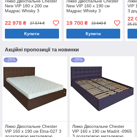
Ліжко Двоспальне Chester
Ліжко Двоспальне Chester
Ліжк
New VIP 180 х 200 см
New VIP 160 х 190 см
VIP 
Мадрас Whisky З
Мадрас Whisky З
З до
додатковою металевою
додатковою металевою
ціл
22 
цільнозварною рамою
цільнозварною рамою
Темн
22 978
19 700
₴
₴
27 574 ₴
23 640 ₴
25 21
Коричневий
Коричневий
Купити
Купити
Акційні пропозиції та новинки
–25%
–25%
Ліжко Двоспальне Chester
Ліжко Двоспальне Chester
VIP 160 х 190 см Etna-027 З
VIP 160 х 190 см Madrit -0965
додатковою металевою
З додатковою металевою