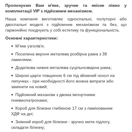
Пропонуємо Вам м'яке, зручне та якiсне ліжко у
комплектації VIP
з підйомним механізмом.
Наша компанія виготовляє односпальні, полуторні або
двоспальні моделі з підйомним механізмом та без, що
гармонійно поєднують у собі естетику та функціональність.
Основні характеристики:
М’яке узголів’я;
Посилена верхня металева розбірна рама з 38
ламелями;
Додаткова нижня металева суцільнозварна рама;
Широкі царги товщиною 6 см під зйомний чохол на
липучках - при необхідності його можна випрати або
замінити на новий;
Підйомний механізм з двома імпортними
пневмопатронами;
Короб для білизни глибиною 17 см з ламінованим
ХДФ на дні;
Знімний короб для білизни - зручно мити підлогу,
складати білизну;