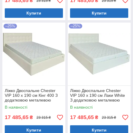
17 485,65
17 485,65
₴
₴
23 315 ₴
23 315 ₴
Купити
Купити
–25%
–25%
Ліжко Двоспальне Chester
Ліжко Двоспальне Chester
VIP 160 х 190 см Кінг 400 З
VIP 160 х 190 см Лаки White
додатковою металевою
З додатковою металевою
цільнозварною рамою C1
цільнозварною рамою Білий
В наявності
В наявності
Білий
17 485,65
17 485,65
₴
₴
23 315 ₴
23 315 ₴
Купити
Купити