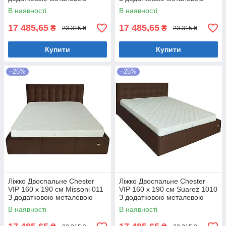
цільнозварною рамою
цільнозварною рамою
В наявності
В наявності
Коричневий
Фіолетовий
17 485,65
17 485,65
₴
₴
23 315 ₴
23 315 ₴
Купити
Купити
–25%
–25%
Ліжко Двоспальне Chester
Ліжко Двоспальне Chester
VIP 160 х 190 см Missoni 011
VIP 160 х 190 см Suarez 1010
З додатковою металевою
З додатковою металевою
цільнозварною рамою
цільнозварною рамою
В наявності
В наявності
Темно-коричневий
Коричневий