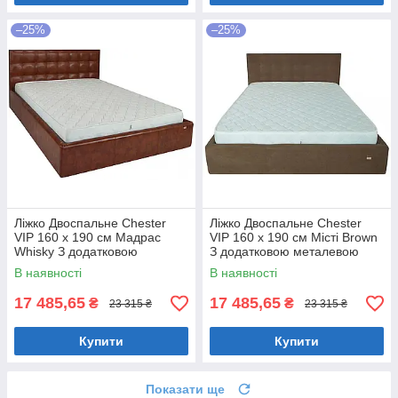
–25%
–25%
Ліжко Двоспальне Chester
Ліжко Двоспальне Chester
VIP 160 х 190 см Мадрас
VIP 160 х 190 см Місті Brown
Whisky З додатковою
З додатковою металевою
металевою цільнозварною
цільнозварною рамою
В наявності
В наявності
рамою Коричневий
Коричневий
17 485,65
17 485,65
₴
₴
23 315 ₴
23 315 ₴
Купити
Купити
Показати ще