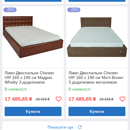
–25%
–25%
Ліжко Двоспальне Chester
Ліжко Двоспальне Chester
VIP 160 х 190 см Мадрас
VIP 160 х 190 см Місті Brown
Whisky З додатковою
З додатковою металевою
металевою цільнозварною
цільнозварною рамою
В наявності
В наявності
рамою Коричневий
Коричневий
17 485,65
17 485,65
₴
₴
23 315 ₴
23 315 ₴
Купити
Купити
Показати ще