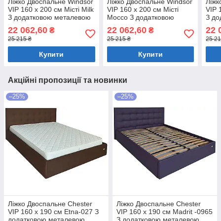
Ліжко Двоспальне Windsor
Ліжко Двоспальне Windsor
Ліжк
VIP 160 х 200 см Місті Milk
VIP 160 х 200 см Місті
VIP 
З додатковою металевою
Mocco З додатковою
З до
цільнозварною рамою
металевою цільнозварною
ціл
22 062,60
22 062,60
22 
₴
₴
Бежевий
рамою Мокко
Світ
25 215 ₴
25 215 ₴
25 21
Купити
Купити
Акційні пропозиції та новинки
–25%
–25%
Ліжко Двоспальне Chester
Ліжко Двоспальне Chester
VIP 160 х 190 см Etna-027 З
VIP 160 х 190 см Madrit -0965
додатковою металевою
З додатковою металевою