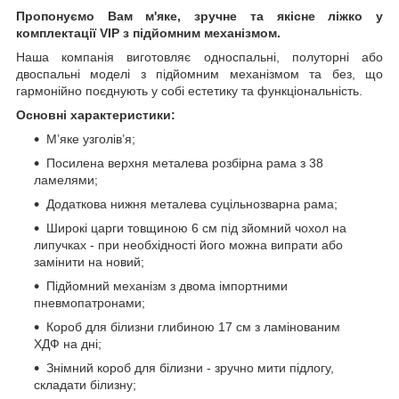
Пропонуємо Вам м'яке, зручне та якiсне ліжко у
комплектації VIP
з підйомним механізмом.
Наша компанія виготовляє односпальні, полуторні або
двоспальні моделі з підйомним механізмом та без, що
гармонійно поєднують у собі естетику та функціональність.
Основні характеристики:
М’яке узголів’я;
Посилена верхня металева розбірна рама з 38
ламелями;
Додаткова нижня металева суцільнозварна рама;
Широкі царги товщиною 6 см під зйомний чохол на
липучках - при необхідності його можна випрати або
замінити на новий;
Підйомний механізм з двома імпортними
пневмопатронами;
Короб для білизни глибиною 17 см з ламінованим
ХДФ на дні;
Знімний короб для білизни - зручно мити підлогу,
складати білизну;