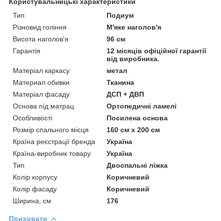
Користувальницькі характеристики
Тип
Подиум
Різновид гоління
М'яке наголов'я
Висота наголов'я
96 см
Гарантія
12 місяців офіційної гарантії
від виробника.
Матеріал каркасу
метал
Материал обивки
Тканина
Матеріал фасаду
ДСП + ДВП
Основа під матрац
Ортопедичні ламелі
Особливості
Посилена основа
Розмір спального місця
160 см х 200 см
Країна реєстрації бренда
Україна
Країна-виробник товару
Україна
Тип
Двоспальні ліжка
Колір корпусу
Коричневий
Колір фасаду
Коричневий
Ширина, см
176
Приховати