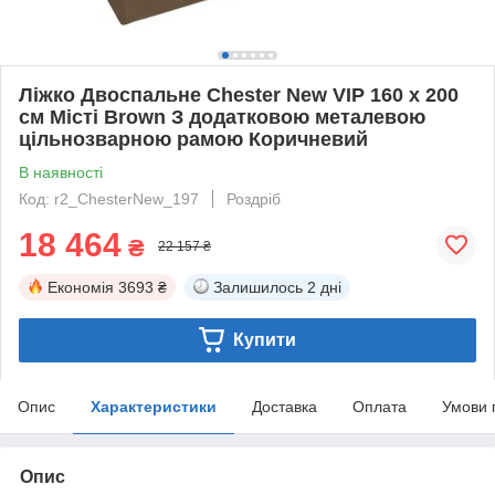
Ліжко Двоспальне Chester New VIP 160 х 200
см Місті Brown З додатковою металевою
цільнозварною рамою Коричневий
В наявності
Код: r2_ChesterNew_197
Роздріб
18 464
₴
22 157 ₴
Економія
3693 ₴
Залишилось
2 дні
Купити
Опис
Характеристики
Доставка
Оплата
Умови 
Опис