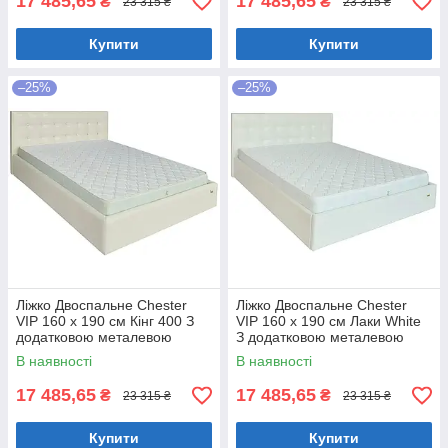
17 485,65
17 485,65
₴
₴
23 315 ₴
23 315 ₴
Купити
Купити
–25%
–25%
Ліжко Двоспальне Chester
Ліжко Двоспальне Chester
VIP 160 х 190 см Кінг 400 З
VIP 160 х 190 см Лаки White
додатковою металевою
З додатковою металевою
цільнозварною рамою C1
цільнозварною рамою Білий
В наявності
В наявності
Білий
17 485,65
17 485,65
₴
₴
23 315 ₴
23 315 ₴
Купити
Купити