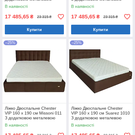
цільнозварною рамою
цільнозварною рамою
В наявності
В наявності
Коричневий
Фіолетовий
17 485,65
17 485,65
₴
₴
23 315 ₴
23 315 ₴
Купити
Купити
–25%
–25%
Ліжко Двоспальне Chester
Ліжко Двоспальне Chester
VIP 160 х 190 см Missoni 011
VIP 160 х 190 см Suarez 1010
З додатковою металевою
З додатковою металевою
цільнозварною рамою
цільнозварною рамою
В наявності
В наявності
Темно-коричневий
Коричневий