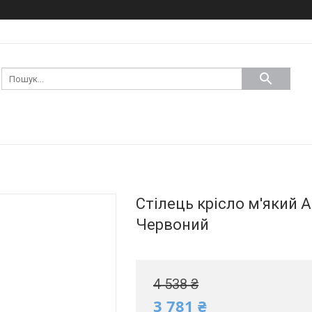
Стілець крісло м'який A
Червоний
4 538 ₴
3 781 ₴