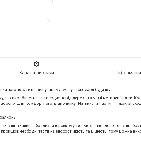
Характеристики
Інформаці
атний наголосити на вишуканому смаку господаря будинку.
, що виробляється з твердих порід дерева та міцні металеві ніжки. Кол
створено для комфортного відпочинку. На нижній частині ніжок знаход
 балкону.
 якісній тканині або дизайнерському вельветі, що дозволяє підібр
 пройшов необхідні тести на зносостійкість та міцність, тому можна ви