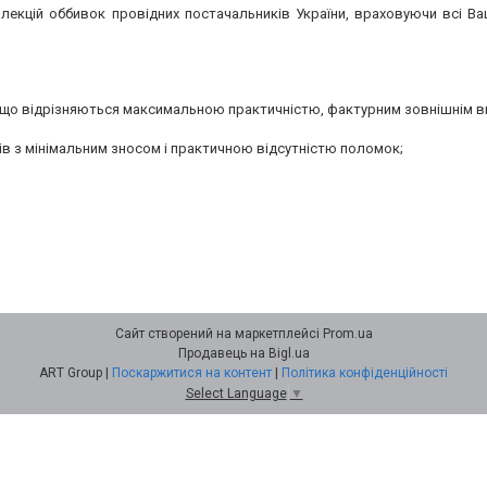
екцій оббивок провідних постачальників України, враховуючи всі Ваш
, що відрізняються максимальною практичністю, фактурним зовнішнім в
ів з мінімальним зносом і практичною відсутністю поломок;
Сайт створений на маркетплейсі
Prom.ua
Продавець на Bigl.ua
ART Group |
Поскаржитися на контент
|
Політика конфіденційності
Select Language
▼