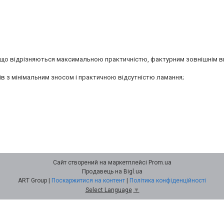
, що відрізняються максимальною практичністю, фактурним зовнішнім в
в з мінімальним зносом і практичною відсутністю ламання;
Сайт створений на маркетплейсі
Prom.ua
Продавець на Bigl.ua
ART Group |
Поскаржитися на контент
|
Політика конфіденційності
Select Language
▼