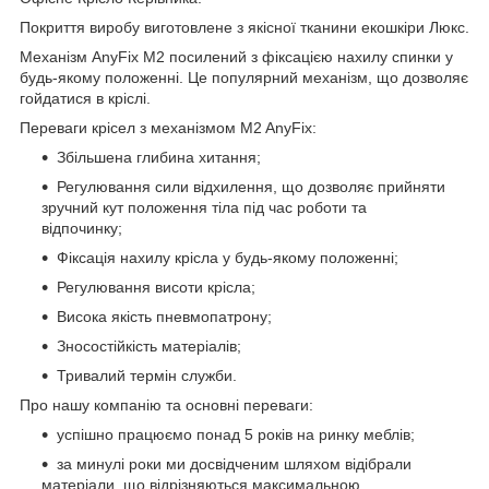
Покриття виробу виготовлене з якісної тканини екошкіри Люкс.
Механізм AnyFix М2 посилений з фіксацією нахилу спинки у
будь-якому положенні. Це популярний механізм, що дозволяє
гойдатися в кріслі.
Переваги крісел з механізмом M2 AnyFix:
Збільшена глибина хитання;
Регулювання сили відхилення, що дозволяє прийняти
зручний кут положення тіла під час роботи та
відпочинку;
Фіксація нахилу крісла у будь-якому положенні;
Регулювання висоти крісла;
Висока якість пневмопатрону;
Зносостійкість матеріалів;
Тривалий термін служби.
Про нашу компанію та основні переваги:
успішно працюємо понад 5 років на ринку меблів;
за минулі роки ми досвідченим шляхом відібрали
матеріали, що відрізняються максимальною