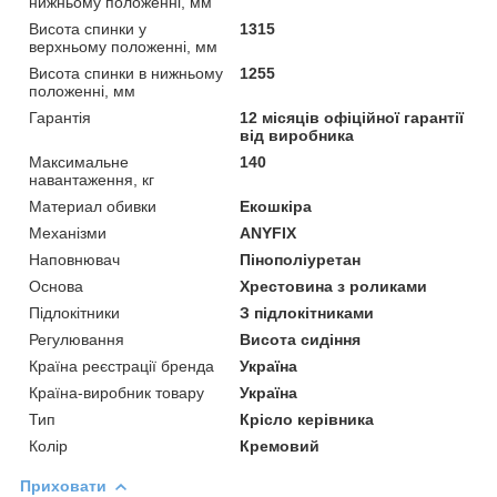
нижньому положенні, мм
Висота спинки у
1315
верхньому положенні, мм
Висота спинки в нижньому
1255
положенні, мм
Гарантія
12 місяців офіційної гарантії
від виробника
Максимальне
140
навантаження, кг
Материал обивки
Екошкіра
Механізми
ANYFIX
Наповнювач
Пінополіуретан
Основа
Хрестовина з роликами
Підлокітники
З підлокітниками
Регулювання
Висота сидіння
Країна реєстрації бренда
Україна
Країна-виробник товару
Україна
Тип
Крісло керівника
Колір
Кремовий
Приховати