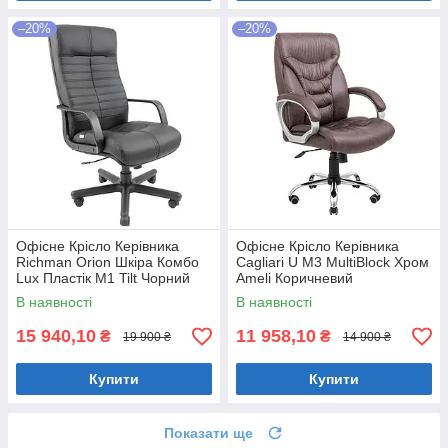
–20%
–20%
Офісне Крісло Керівника
Офісне Крісло Керівника
Richman Orion Шкіра Комбо
Cagliari U М3 MultiBlock Хром
Lux Пластік М1 Tilt Чорний
Ameli Коричневий
В наявності
В наявності
15 940,10
11 958,10
₴
₴
19 900 ₴
14 900 ₴
Купити
Купити
Показати ще