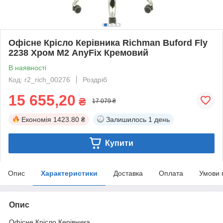
Офісне Крісло Керівника Richman Buford Fly
2238 Хром М2 AnyFix Кремовий
В наявності
Код: r2_rich_00276
Роздріб
15 655,20
₴
17 079 ₴
Економія
1423.80 ₴
Залишилось
1 день
Купити
Опис
Характеристики
Доставка
Оплата
Умови 
Опис
Офісне Крісло Керівника.