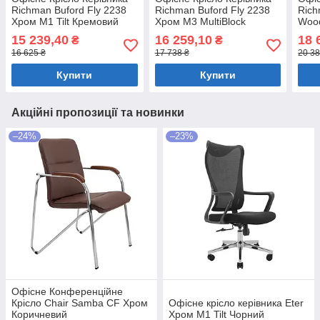
Richman Buford Fly 2238
Richman Buford Fly 2238
Rich
Хром M1 Tilt Кремовий
Хром М3 MultiBlock
Woo
Кремовий
AnyF
15 239,40
16 259,10
18 
₴
₴
16 625 ₴
17 738 ₴
20 38
Купити
Купити
Акційні пропозиції та новинки
–24%
–23%
Офісне Конференційне
Крісло Chair Samba CF Хром
Офісне крісло керівника Eter
Коричневий
Хром M1 Tilt Чорний