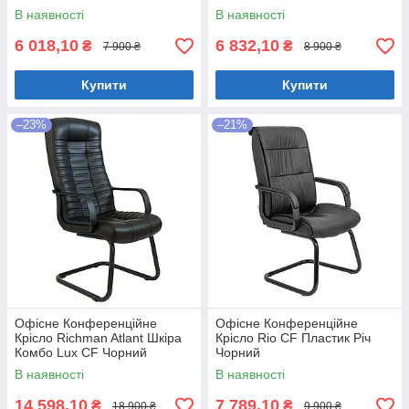
В наявності
В наявності
6 018,10
6 832,10
₴
₴
7 900 ₴
8 900 ₴
Купити
Купити
–23%
–21%
Офісне Конференційне
Офісне Конференційне
Крісло Richman Atlant Шкіра
Крісло Rio CF Пластик Річ
Комбо Lux CF Чорний
Чорний
В наявності
В наявності
14 598,10
7 789,10
₴
₴
18 900 ₴
9 900 ₴