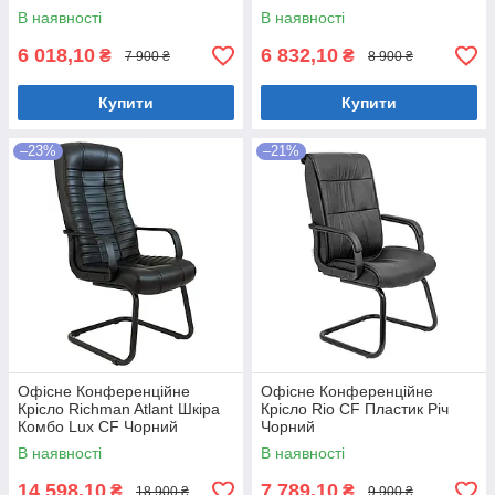
В наявності
В наявності
6 018,10
6 832,10
₴
₴
7 900 ₴
8 900 ₴
Купити
Купити
–23%
–21%
Офісне Конференційне
Офісне Конференційне
Крісло Richman Atlant Шкіра
Крісло Rio CF Пластик Річ
Комбо Lux CF Чорний
Чорний
В наявності
В наявності
14 598,10
7 789,10
₴
₴
18 900 ₴
9 900 ₴