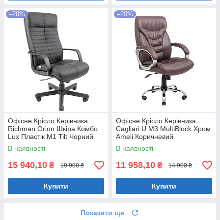
–20%
–20%
Офісне Крісло Керівника
Офісне Крісло Керівника
Richman Orion Шкіра Комбо
Cagliari U М3 MultiBlock Хром
Lux Пластік М1 Tilt Чорний
Ameli Коричневий
В наявності
В наявності
15 940,10
11 958,10
₴
₴
19 900 ₴
14 900 ₴
Купити
Купити
Показати ще