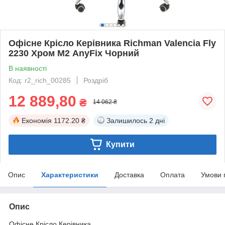
Офісне Крісло Керівника Richman Valencia Fly
2230 Хром М2 AnyFix Чорний
В наявності
Код: r2_rich_00285
Роздріб
12 889,80
₴
14 062 ₴
Економія
1172.20 ₴
Залишилось
2 дні
Купити
Опис
Характеристики
Доставка
Оплата
Умови 
Опис
Офісне Крісло Керівника.