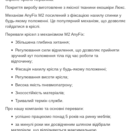
Покриття виробу виготовлене з якісної тканини екошкіри Люкс.
Механізм AnyFix М2 посилений з фіксацією нахилу спинки у
будь-якому положенні. Це популярний механізм, що дозволяє
гойдатися в кріслі.
Переваги крісел з механізмом M2 AnyFix:
Збільшена глибина хитання;
Регулювання сили відхилення, що дозволяє прийняти
зручний кут положення тіла під час роботи та
відпочинку;
Фіксація нахилу крісла у будь-якому положенні;
Регулювання висоти крісла;
Висока якість пневмопатрону;
Зносостійкість матеріалів;
Тривалий термін служби.
Про нашу компанію та основні переваги:
успішно працюємо понад 5 років на ринку меблів;
за минулі роки ми досвідченим шляхом відібрали
матеріали, що відрізняються максимальною