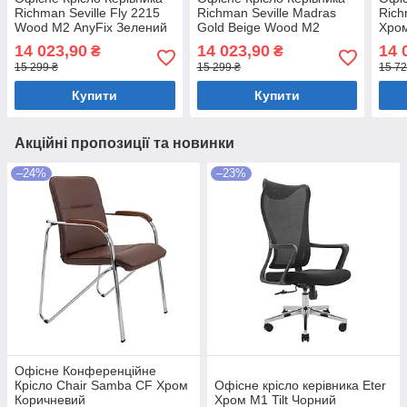
Richman Seville Fly 2215
Richman Seville Madras
Rich
Wood М2 AnyFix Зелений
Gold Beige Wood М2
Хром
AnyFix Бежевий
Чор
14 023,90
14 023,90
14 
₴
₴
15 299 ₴
15 299 ₴
15 72
Купити
Купити
Акційні пропозиції та новинки
–24%
–23%
Офісне Конференційне
Крісло Chair Samba CF Хром
Офісне крісло керівника Eter
Коричневий
Хром M1 Tilt Чорний