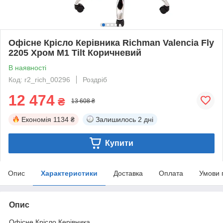
Офісне Крісло Керівника Richman Valencia Fly
2205 Хром M1 Tilt Коричневий
В наявності
Код: r2_rich_00296
Роздріб
12 474
₴
13 608 ₴
Економія
1134 ₴
Залишилось
2 дні
Купити
Опис
Характеристики
Доставка
Оплата
Умови 
Опис
Офісне Крісло Керівника.