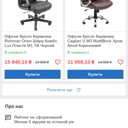
Офісне Крісло Керівника
Офісне Крісло Керівника
Richman Orion Шкіра Комбо
Cagliari U М3 MultiBlock Хром
Lux Пластік М1 Tilt Чорний
Ameli Коричневий
В наявності
В наявності
15 940,10
11 958,10
₴
₴
19 900 ₴
14 900 ₴
Купити
Купити
Показати ще
Про нас
Рейтинг не сформований
Менше 5 відгуків за останній рік