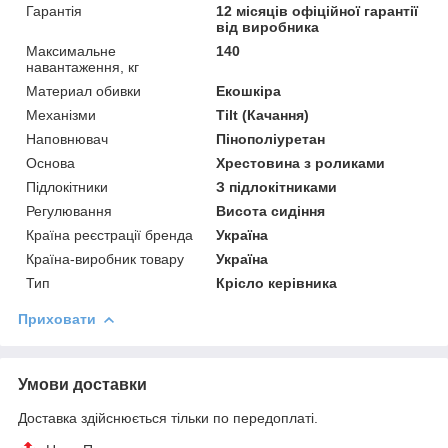
Гарантія
12 місяців офіційної гарантії
від виробника
Максимальне
140
навантаження, кг
Материал обивки
Екошкіра
Механізми
Tilt (Качання)
Наповнювач
Пінополіуретан
Основа
Хрестовина з роликами
Підлокітники
З підлокітниками
Регулювання
Висота сидіння
Країна реєстрації бренда
Україна
Країна-виробник товару
Україна
Тип
Крісло керівника
Приховати
Умови доставки
Доставка здійснюється тільки по передоплаті.