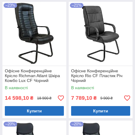
–23%
–21%
Офісне Конференційне
Офісне Конференційне
Крісло Richman Atlant Шкіра
Крісло Rio CF Пластик Річ
Комбо Lux CF Чорний
Чорний
В наявності
В наявності
14 598,10
7 789,10
₴
₴
18 900 ₴
9 900 ₴
Купити
Купити
–20%
–20%