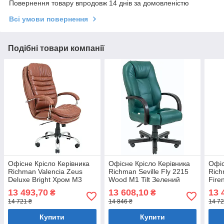
Повернення товару впродовж 14 днів за домовленістю
Всі умови повернення
Подібні товари компанії
Офісне Крісло Керівника
Офісне Крісло Керівника
Офіс
Richman Valencia Zeus
Richman Seville Fly 2215
Rich
Deluxe Bright Хром М3
Wood М1 Tilt Зелений
Fire
MultiBlock Коричневий
Mult
13 493,70
13 608,10
13 
₴
₴
14 721 ₴
14 846 ₴
14 72
Купити
Купити