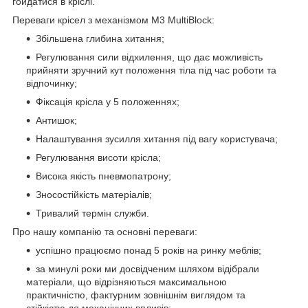
гойдатися в кріслі.
Переваги крісел з механізмом M3 MultiBlock:
Збільшена глибина хитання;
Регулювання сили відхилення, що дає можливість
прийняти зручний кут положення тіла під час роботи та
відпочинку;
Фіксація крісла у 5 положеннях;
Антишок;
Налаштування зусилля хитання під вагу користувача;
Регулювання висоти крісла;
Висока якість пневмопатрону;
Зносостійкість матеріалів;
Тривалий термін служби.
Про нашу компанію та основні переваги:
успішно працюємо понад 5 років на ринку меблів;
за минулі роки ми досвідченим шляхом відібрали
матеріали, що відрізняються максимальною
практичністю, фактурним зовнішнім виглядом та
стійкістю до механічних впливів;