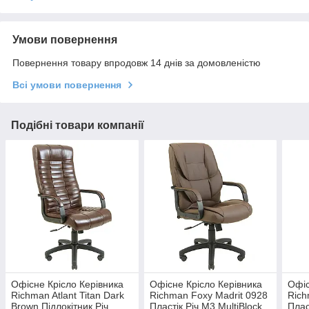
Умови повернення
Повернення товару впродовж 14 днів за домовленістю
Всі умови повернення
Подібні товари компанії
Офісне Крісло Керівника
Офісне Крісло Керівника
Офіс
Richman Atlant Titan Dark
Richman Foxy Madrit 0928
Rich
Brown Підлокітник Річ
Пластік Річ М3 MultiBlock
Плас