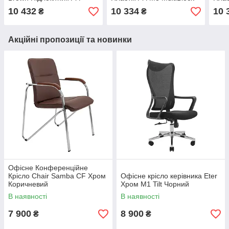
Пластік М3 MultiBlock
Коричневий
Чор
10 432
10 334
10 
₴
₴
Коричневий
Акційні пропозиції та новинки
Офісне Конференційне
Крісло Chair Samba CF Хром
Офісне крісло керівника Eter
Коричневий
Хром M1 Tilt Чорний
В наявності
В наявності
7 900
8 900
₴
₴