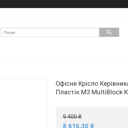
Офісне Крісло Керівник
Пластік М3 MultiBlock 
9 400 ₴
8 616,30 ₴