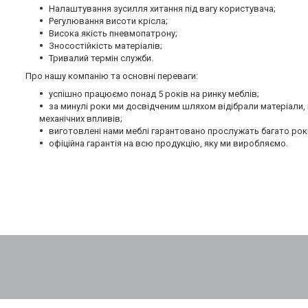
Налаштування зусилля хитання під вагу користувача;
Регулювання висоти крісла;
Висока якість пневмопатрону;
Зносостійкість матеріалів;
Тривалий термін служби.
Про нашу компанію та основні переваги:
успішно працюємо понад 5 років на ринку меблів;
за минулі роки ми досвідченим шляхом відібрали матеріали
механічних впливів;
виготовлені нами меблі гарантовано прослужать багато рокі
офіційна гарантія на всю продукцію, яку ми виробляємо.