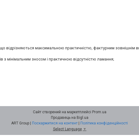
, що відрізняються максимальною практичністю, фактурним зовнішнім в
в з мінімальним зносом і практичною відсутністю ламання;
Сайт створений на маркетплейсі
Prom.ua
Продавець на Bigl.ua
ART Group |
Поскаржитися на контент
|
Політика конфіденційності
Select Language
▼