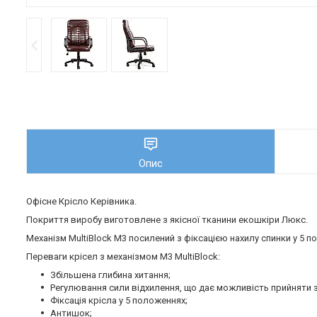
Опис
Офісне Крісло Керівника.
Покриття виробу виготовлене з якісної тканини екошкіри Люкс.
Механізм MultiBlock М3 посилений з фіксацією нахилу спинки у 5 п
Переваги крісел з механізмом M3 MultiBlock:
Збільшена глибина хитання;
Регулювання сили відхилення, що дає можливість прийняти зр
Фіксація крісла у 5 положеннях;
Антишок;