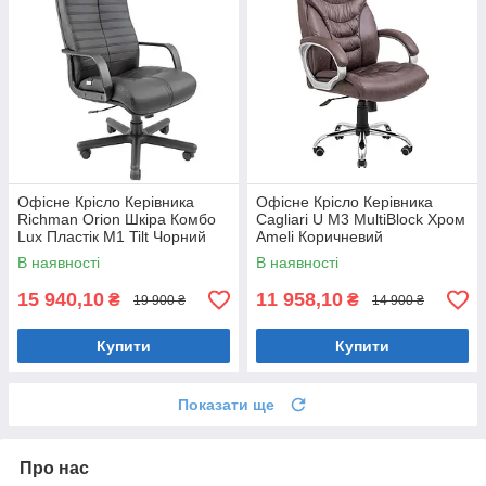
Офісне Крісло Керівника
Офісне Крісло Керівника
Richman Orion Шкіра Комбо
Cagliari U М3 MultiBlock Хром
Lux Пластік М1 Tilt Чорний
Ameli Коричневий
В наявності
В наявності
15 940,10
11 958,10
₴
₴
19 900 ₴
14 900 ₴
Купити
Купити
Показати ще
Про нас