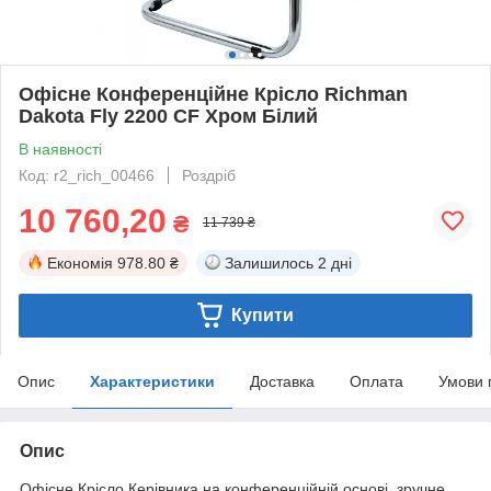
Офісне Конференційне Крісло Richman
Dakota Fly 2200 CF Хром Білий
В наявності
Код: r2_rich_00466
Роздріб
10 760,20
₴
11 739 ₴
Економія
978.80 ₴
Залишилось
2 дні
Купити
Опис
Характеристики
Доставка
Оплата
Умови 
Опис
Офісне Крісло Керівника на конференційній основі, зручне,