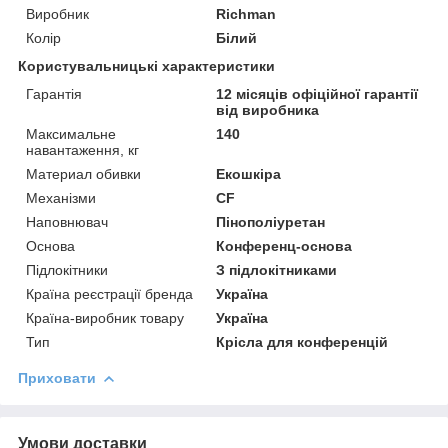
Виробник
Richman
Колір
Білий
Користувальницькі характеристики
Гарантія
12 місяців офіційної гарантії
від виробника
Максимальне
140
навантаження, кг
Материал обивки
Екошкіра
Механізми
CF
Наповнювач
Пінополіуретан
Основа
Конференц-основа
Підлокітники
З підлокітниками
Країна реєстрації бренда
Україна
Країна-виробник товару
Україна
Тип
Крісла для конференцій
Приховати
Умови доставки