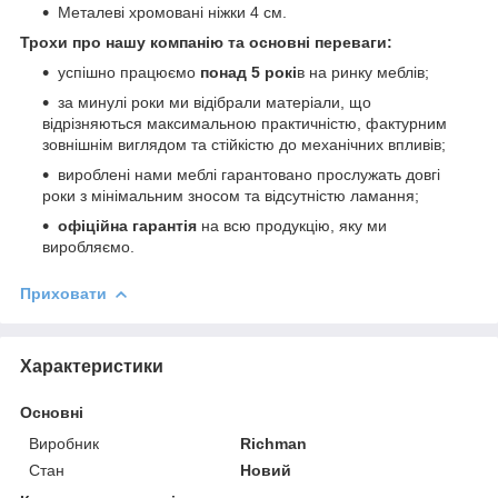
Металеві хромовані ніжки 4 см.
Трохи про нашу компанію та основні переваги:
успішно працюємо
понад 5 рокі
в на ринку меблів;
за минулі роки ми відібрали матеріали, що
відрізняються максимальною практичністю, фактурним
зовнішнім виглядом та стійкістю до механічних впливів;
вироблені нами меблі гарантовано прослужать довгі
роки з мінімальним зносом та відсутністю ламання;
офіційна гарантія
на всю продукцію, яку ми
виробляємо.
Приховати
Характеристики
Основні
Виробник
Richman
Стан
Новий